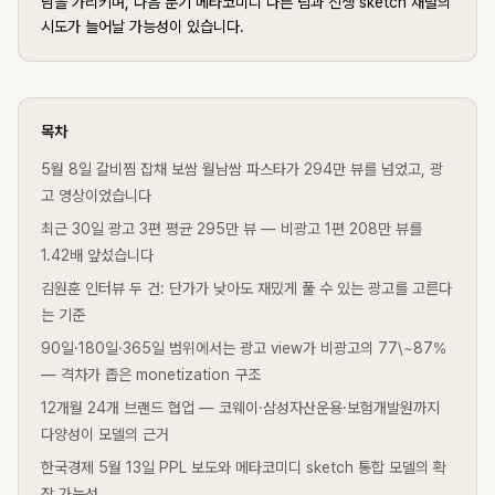
남을 가리키며, 다음 분기 메타코미디 다른 팀과 신생 sketch 채널의
시도가 늘어날 가능성이 있습니다.
목차
5월 8일 갈비찜 잡채 보쌈 월남쌈 파스타가 294만 뷰를 넘었고, 광
고 영상이었습니다
최근 30일 광고 3편 평균 295만 뷰 — 비광고 1편 208만 뷰를
1.42배 앞섰습니다
김원훈 인터뷰 두 건: 단가가 낮아도 재밌게 풀 수 있는 광고를 고른다
는 기준
90일·180일·365일 범위에서는 광고 view가 비광고의 77\~87%
— 격차가 좁은 monetization 구조
12개월 24개 브랜드 협업 — 코웨이·삼성자산운용·보험개발원까지
다양성이 모델의 근거
한국경제 5월 13일 PPL 보도와 메타코미디 sketch 통합 모델의 확
장 가능성