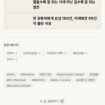
짧을수록 잘 되는 시대 아닌 길수록 잘 되는
협찬
한 유튜버에게 삼성 160건, 미래에셋 99건
이 몰린 이유
관련 페이지
코웨이
→
삼성자산운용
→
리쥬란코스메틱
→
세븐일레븐
→
숏박스
→
#
숏박스
#
Shortbox
#
광고 영상
#
Sponsored Content
#
김원훈
#
Kim Wonhoon
#
메타코미디
#
Meta Comedy
#
브랜디드 콘텐츠
#
Branded Content
이 글 공유하기