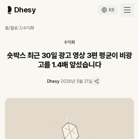
Dhesy
KR
숏박스 최근 30일 광고 영상 3편 평균이 비광고를 1.4배 앞섰습니다
홈
/
블로그
/
수익화
코웨이 갈비찜 294만, 삼성자산운용 결혼식 12시간 전 296만 — 숏박스
5월 8일 코웨이 광고 영상 갈비찜 잡채 보쌈 월남쌈 파스타가 294만 뷰,
수익화
최근 30일 본편 단위 광고 3편 평균(2.95M)이 비광고 1편 평균(2.0
365일 평균은 광고가 비광고의 83% — 격차 17%로 다른 sketch 채
숏박스 최근 30일 광고 영상 3편 평균이 비광
12개월 24개 브랜드 협업에 코웨이·삼성자산운용·보험개발원 같은 보
고를 1.4배 앞섰습니다
한국경제 5월 13일 보도는 광고주의 sketch 통합 광고 검토가 늘어남
Dhesy
·
2026년 5월 21일