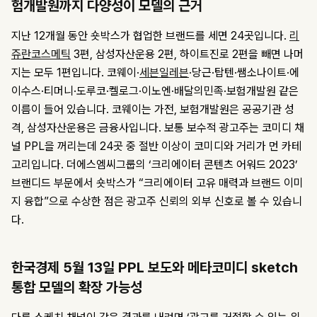
험개발원까지 다양성이 모델의 근거
지난 12개월 동안 숏박스가 협업한 브랜드를 세면 24곳입니다.
리
쥬란코스메틱
3편, 삼성자산운용 2편, 하이트진로 2편을 빼면 나머
지는 모두 1편입니다. 코웨이·
세븐일레븐
·당근·탑텐·쌤소나이트·에
이수스·티머니·도루코·켈로그·이노엔·배달의민족·보험개발원 같은
이름이 들어 있습니다. 코웨이는 가전, 보험개발원은 공공기관 성
격, 삼성자산운용은 금융사입니다. 보통 보수적 광고주는 코미디 채
널 PPL을 꺼리는데 24곳 중 절반 이상이 코미디와 거리가 먼 카테
고리입니다. 더에스엠씨그룹의 ‘크리에이터 콘텐츠 어워드 2023’
브랜디드 부문에서 숏박스가 “크리에이터 고유 매력과 브랜드 이미
지 융합”으로 수상한 점은 광고주 신뢰의 외부 신호로 볼 수 있습니
다.
한국경제 5월 13일 PPL 보도와 메타코미디 sketch
통합 모델의 확장 가능성