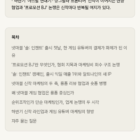
·
하반기 '아스달 연대기'·'샹그릴라 프론티어' 신작이 이어지는 만큼
협업과 '프로모션 BJ' 논쟁은 신작마다 반복될 여지가 있다.
목차
넷마블 '솔: 인챈트' 출시 첫날, 한 게임 유튜버의 결제가 화제가 된 이
유
'프로모션 BJ'란 무엇인가, 협회 지목과 마케팅비 회수 구조 논쟁
'솔: 인챈트' 캠페인, 출시 익일 매출 1위와 알트나인의 새 IP
넷마블 신작 마케팅의 두 축, 롱폼 리뷰 협업과 숏폼 병행
왜 넷마블 게임 협업은 롱폼 중심인가
순위조작인가 단순 마케팅인가, 업계 논쟁의 두 시각
하반기 신작 라인업과 게임 유튜버 마케팅의 향방
자주 묻는 질문