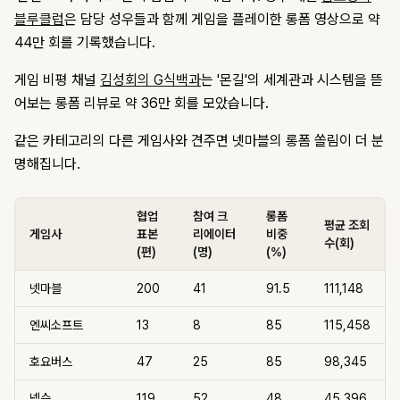
블루클럽
은 담당 성우들과 함께 게임을 플레이한 롱폼 영상으로 약
44만 회를 기록했습니다.
게임 비평 채널
김성회의 G식백과
는 '몬길'의 세계관과 시스템을 뜯
어보는 롱폼 리뷰로 약 36만 회를 모았습니다.
같은 카테고리의 다른 게임사와 견주면 넷마블의 롱폼 쏠림이 더 분
명해집니다.
협업
참여 크
롱폼
평균 조회
게임사
표본
리에이터
비중
수(회)
(편)
(명)
(%)
넷마블
200
41
91.5
111,148
엔씨소프트
13
8
85
115,458
호요버스
47
25
85
98,345
넥슨
119
52
48
45,396