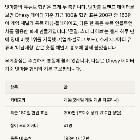
넷마블의 유튜브 협업은 크게 두 축입니다.
넷마블
브랜드 데이터를
보면 Dhesy 데이터 기준 최근 180일 협업 표본 200편 중 183편
이 게임 채널의 롱폼 리뷰·플레이이고, 다른 한 축은 숏폼 인플루언
서를 활용한 화제 만들기입니다. '몬길: 스타 다이브'는 출시 하루 만
에 양대 마켓 1위를 기록했고(업계·블로그 보도), 스케치코미디 유
튜버 '미남재형' 같은 숏폼 채널이 홍보에 함께 붙었습니다.
무게중심은 뚜렷하게 롱폼에 쏠려 있습니다. 다음은 Dhesy 데이터
기준 넷마블 협업의 기본 프로필입니다.
항목
값
카테고리
게임(모바일 게임 개발·퍼블리셔)
최근 180일 협업 표본
200편 (조회수 상위 200편 상한)
참여 크리에이터
41명
롱폼 대 쇼츠
183편 대 17편