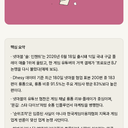
핵심 요약
·
넷마블 '솔: 인챈트'는 2026년 6월 18일 출시돼 익일 국내 구글 플
레이 매출 1위에 올랐고, 한 게임 유튜버의 거액 결제가 '프로모션 BJ'
논쟁을 다시 불렀다(매체 보도).
·
Dhesy 데이터 기준 최근 180일 넷마블 협업 표본 200편 중 183
편이 롱폼으로, 롱폼 비중 91.5%는 주요 게임사 평균 83%보다 높은
편이다.
·
넷마블의 유튜브 협찬은 게임 채널 롱폼 리뷰·플레이가 중심이며,
'몬길: 스타 다이브'처럼 숏폼 인플루언서 마케팅을 병행한다.
·
'순위조작'은 입증된 사실이 아니라 한국게임이용자협회 지목과 게임
업계 반론이 맞선 업계 논쟁 사안이다.