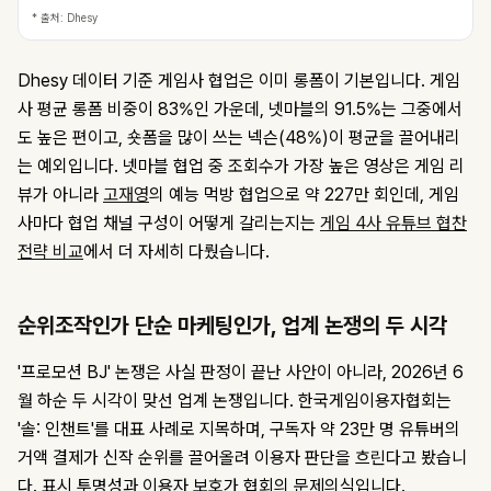
* 출처: Dhesy
Dhesy 데이터 기준 게임사 협업은 이미 롱폼이 기본입니다. 게임
사 평균 롱폼 비중이 83%인 가운데, 넷마블의 91.5%는 그중에서
도 높은 편이고, 숏폼을 많이 쓰는 넥슨(48%)이 평균을 끌어내리
는 예외입니다. 넷마블 협업 중 조회수가 가장 높은 영상은 게임 리
뷰가 아니라
고재영
의 예능 먹방 협업으로 약 227만 회인데, 게임
사마다 협업 채널 구성이 어떻게 갈리는지는
게임 4사 유튜브 협찬
전략 비교
에서 더 자세히 다뤘습니다.
순위조작인가 단순 마케팅인가, 업계 논쟁의 두 시각
'프로모션 BJ' 논쟁은 사실 판정이 끝난 사안이 아니라, 2026년 6
월 하순 두 시각이 맞선 업계 논쟁입니다. 한국게임이용자협회는
'솔: 인챈트'를 대표 사례로 지목하며, 구독자 약 23만 명 유튜버의
거액 결제가 신작 순위를 끌어올려 이용자 판단을 흐린다고 봤습니
다. 표시 투명성과 이용자 보호가 협회의 문제의식입니다.