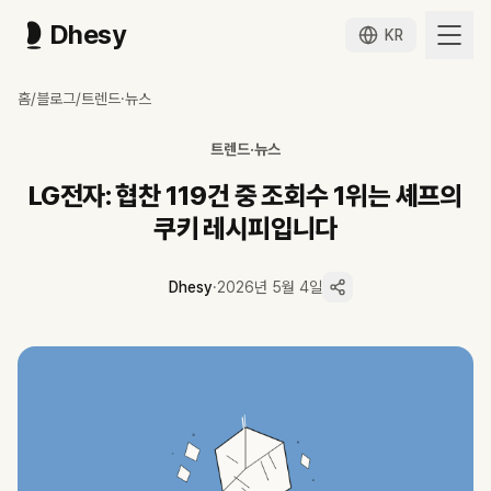
Dhesy
KR
LG전자: 협찬 119건 중 조회수 1위는 셰프의 쿠키 레시피입니다
홈
/
블로그
/
트렌드·뉴스
LG전자 유튜브 협찬 119건 분석. 테크 채널은 18%, 라이프스타일 51%
LG전자 유튜브 협찬 119건 중 테크 채널은 18%에 불과하며, 라이프스
트렌드·뉴스
조회수 1위는 셰프 안성재의 쿠키 레시피 영상 559만 회로, 테크 리뷰 평
비테크 채널 평균 조회수 281,343회는 테크 채널 188,146회 대비 1.5
LG전자: 협찬 119건 중 조회수 1위는 셰프의
마이크로 크리에이터 피크픽(8.4만 구독)과의 6회 반복 협업이 편당 85
쿠키 레시피입니다
삼성전자 역시 테크 비중 9%로, 양대 가전사 모두 비테크 중심 전략을 
Dhesy
·
2026년 5월 4일