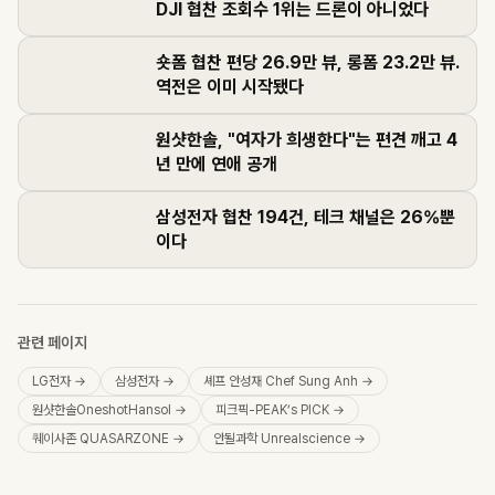
DJI 협찬 조회수 1위는 드론이 아니었다
숏폼 협찬 편당 26.9만 뷰, 롱폼 23.2만 뷰.
역전은 이미 시작됐다
원샷한솔, "여자가 희생한다"는 편견 깨고 4
년 만에 연애 공개
삼성전자 협찬 194건, 테크 채널은 26%뿐
이다
관련 페이지
LG전자
→
삼성전자
→
셰프 안성재 Chef Sung Anh
→
원샷한솔OneshotHansol
→
피크픽-PEAK’s PICK
→
퀘이사존 QUASARZONE
→
안될과학 Unrealscience
→