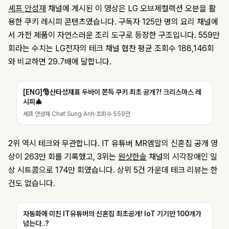
셰프 안성재
채널에 게시된 이 영상은 LG 오브제컬렉션 오븐을 활
용한 쿠키 레시피 콘텐츠였습니다. 구독자 125만 명의 요리 채널에
서 가전 제품이 자연스러운 조리 도구로 등장한 구조입니다. 559만
회라는 수치는 LG전자의 테크 채널 협찬 평균 조회수 188,146회
와 비교하면 29.7배에 달합니다.
[ENG]🎅산타성재표 두바이 쫀득 쿠키 최초 공개?! 크리스마스 레
시피🎄
셰프 안성재 Chef Sung Anh
·
조회수
559만
2위 역시 테크와 무관합니다. IT 유튜버 MR엠알의 신혼집 공개 영
상이 263만 회를 기록했고, 3위는
원샷한솔
채널의 시각장애인 일
상 시트콤으로 174만 회였습니다. 상위 5건 가운데 테크 리뷰는 한
건도 없습니다.
자동화에 미친 IT유튜버의 신혼집 최초공개! IoT 기기만 100개가
넘는다..?