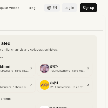
EN
Log in
Sign up
opular Videos
Blog
elated
 similar channels and collaboration history.
ors
ddimmi
유병재
subscribers
·
Same category
1.9M
subscribers
·
Same category
스
티타남
bscribers
·
1 shared brand
325K
subscribers
·
Same category
g brands