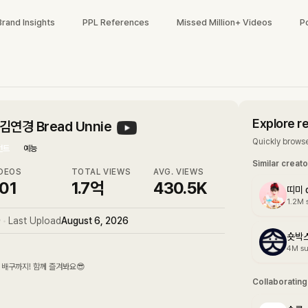
Brand Insights
PPL References
Missed Million+ Videos
P
Explore r
연경 Bread Unnie
Quickly browse
먼트
예능
Similar creat
DEOS
TOTAL VIEWS
AVG. VIEWS
01
1.7억
430.5K
띠미 
1.2M
9
•
Last Upload
August 6, 2026
숏박
4M
su
 배구까지! 함께 즐겨봐요😎
Collaboratin