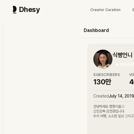
Dhesy
Creator Curation
Dashboard
식빵언니 김
★
엔터테인
SUBSCRIBERS
VI
130만
4
Created
July 14, 201
안녕하세요 잼잼이들🍞
신인감독 김연경입니다
우리 여행, 소소한 일상 그리고