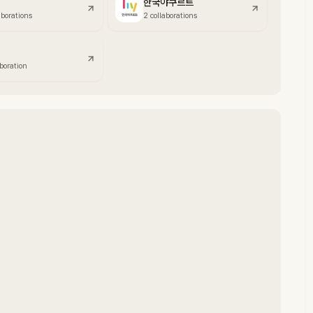
한국야쿠르트
aborations
2 collaborations
aboration