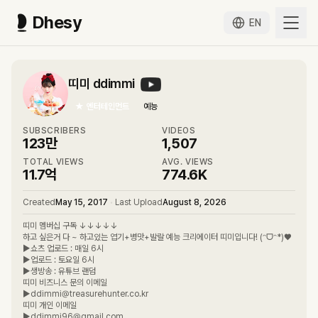
Dhesy
EN
띠미 ddimmi
★
엔터테인먼트
예능
SUBSCRIBERS
VIDEOS
123만
1,507
TOTAL VIEWS
AVG. VIEWS
11.7억
774.6K
Created
May 15, 2017
•
Last Upload
August 8, 2026
띠미 멤버십 구독 ↓↓↓↓↓
하고 싶은거 다 ~ 하고있는 엽기+병맛+발랄 예능 크리에이터 띠미입니다! (ᵔᗜᵔ*)♥
▶쇼츠 업로드 : 매일 6시
▶업로드 : 토요일 6시
▶생방송 : 유튜브 랜덤
띠미 비즈니스 문의 이메일
▶ddimmi@treasurehunter.co.kr
띠미 개인 이메일
▶ddimmi96@gmail.com