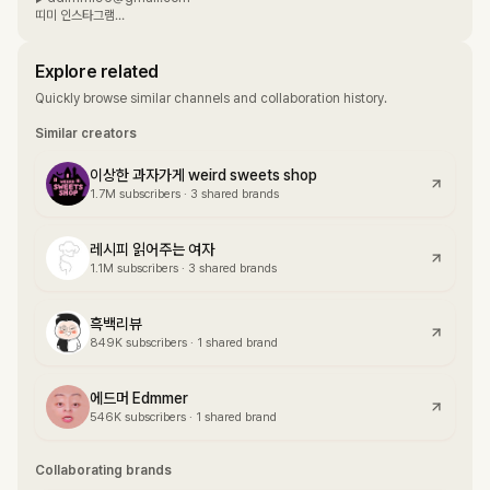
띠미 인스타그램
▶https://www.instagram.com/ddimmi96​
WPL76G@AICOMPANY
Explore related
Quickly browse similar channels and collaboration history.
Similar creators
이상한 과자가게 weird sweets shop
1.7M
subscribers
·
3 shared brands
레시피 읽어주는 여자
1.1M
subscribers
·
3 shared brands
흑백리뷰
849K
subscribers
·
1 shared brand
에드머 Edmmer
546K
subscribers
·
1 shared brand
Collaborating brands