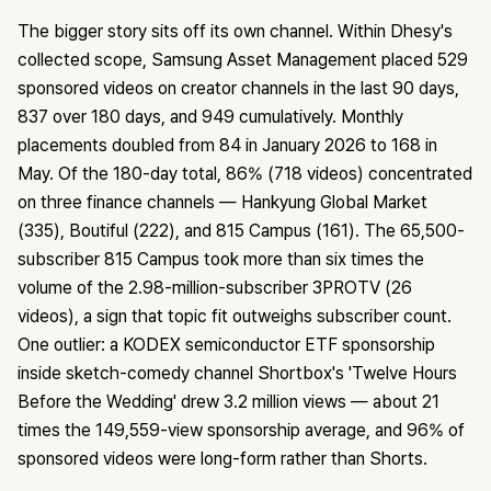
The bigger story sits off its own channel. Within Dhesy's
collected scope, Samsung Asset Management placed 529
sponsored videos on creator channels in the last 90 days,
837 over 180 days, and 949 cumulatively. Monthly
placements doubled from 84 in January 2026 to 168 in
May. Of the 180-day total, 86% (718 videos) concentrated
on three finance channels — Hankyung Global Market
(335), Boutiful (222), and 815 Campus (161). The 65,500-
subscriber 815 Campus took more than six times the
volume of the 2.98-million-subscriber 3PROTV (26
videos), a sign that topic fit outweighs subscriber count.
One outlier: a KODEX semiconductor ETF sponsorship
inside sketch-comedy channel Shortbox's 'Twelve Hours
Before the Wedding' drew 3.2 million views — about 21
times the 149,559-view sponsorship average, and 96% of
sponsored videos were long-form rather than Shorts.