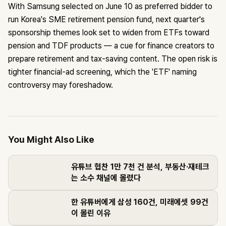
With Samsung selected on June 10 as preferred bidder to
run Korea's SME retirement pension fund, next quarter's
sponsorship themes look set to widen from ETFs toward
pension and TDF products — a cue for finance creators to
prepare retirement and tax-saving content. The open risk is
tighter financial-ad screening, which the 'ETF' naming
controversy may foreshadow.
You Might Also Like
유튜브 협찬 1만 7천 건 분석, 부동산·재테크
는 소수 채널에 몰렸다
한 유튜버에게 삼성 160건, 미래에셋 99건
이 몰린 이유