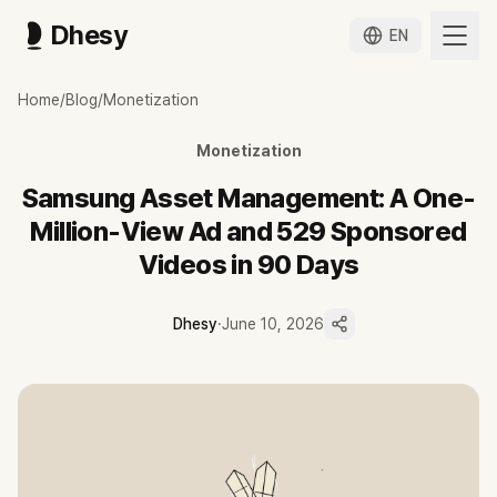
Dhesy
EN
삼성자산운용의 진짜 전략은 광고 100만 뷰가 아니라 협찬 529건이다
Home
/
Blog
/
Monetization
KODEX 레버리지 광고가 2주 만에 100만 뷰를 넘긴 사이, 자사 채널 
아시아투데이·FT투데이 보도 기준 KODEX 유튜브 채널의 레버리지 상품 
Monetization
Dhesy 데이터 기준 삼성자산운용 협찬 영상은 최근 90일 529건, 180일
180일 협찬 837건의 86%(718건)가 한경 글로벌마켓(335건)·부티플(2
Samsung Asset Management: A One-
예능 채널 숏박스(구독 393만)의 KODEX ETF 반도체 협찬 영상 '결혼식 
Million-View Ad and 529 Sponsored
중퇴기금 전담운용기관 우선협상대상자 선정(6월 10일)으로 다음 분기 협
Videos in 90 Days
Dhesy
·
June 10, 2026