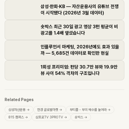
삼성·한화·KB — 자산운용사의 유튜브 전쟁
이 시작됐다 (2026년 3월 데이터)
숏박스 최근 30일 광고 영상 3편 평균이 비
광고를 1.4배 앞섰습니다
인플루언서 마케팅, 2026년에도 효과 있을
까 — 5,685건 데이터로 확인한 현실
1회성 프리미엄: 편당 30.7만 뷰와 19.9만
뷰 사이 54% 격차의 구조입니다
Related Pages
삼성자산운용
→
한경 글로벌마켓
→
부티플 - 부의 배수를 높여라
→
815 캠퍼스
→
삼프로TV 3PROTV
→
숏박스
→