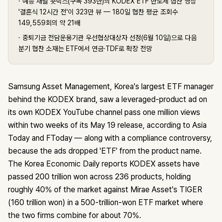
·
예능 채널 숏박스(구독 393만)의 KODEX ETF 반도체 협찬 영상
'결혼식 12시간 전'이 323만 뷰 — 180일 협찬 평균 조회수
149,559회의 약 21배
·
중퇴기금 전담운용기관 우선협상대상자 선정(6월 10일)으로 다음
분기 협찬 소재는 ETF에서 연금·TDF로 확장 전망
Samsung Asset Management, Korea's largest ETF manager
behind the KODEX brand, saw a leveraged-product ad on
its own KODEX YouTube channel pass one million views
within two weeks of its May 19 release, according to Asia
Today and FToday — along with a compliance controversy,
because the ads dropped 'ETF' from the product name.
The Korea Economic Daily reports KODEX assets have
passed 200 trillion won across 236 products, holding
roughly 40% of the market against Mirae Asset's TIGER
(160 trillion won) in a 500-trillion-won ETF market where
the two firms combine for about 70%.