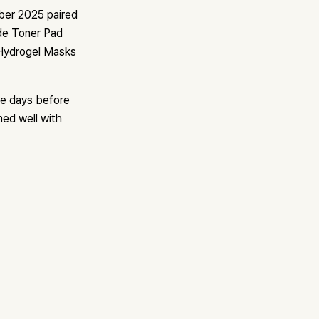
ber 2025 paired
de Toner Pad
 Hydrogel Masks
ee days before
med well with