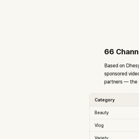
66 Channe
Based on Dhesy 
sponsored video
partners — the 
Category
Beauty
Vlog
Variety