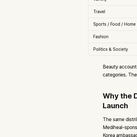
Travel
Sports / Food / Home 
Fashion
Politics & Society
Beauty accounts
categories. The 
Why the D
Launch
The same distri
Mediheal-sponso
Korea ambassado