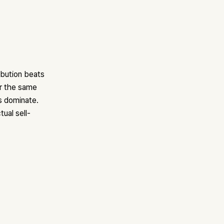
ibution beats
er the same
s dominate.
tual sell-