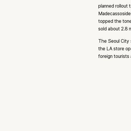
planned rollout
Madecassoside T
topped the tone
sold about 2.8 m
The Seoul City 
the LA store op
foreign tourists