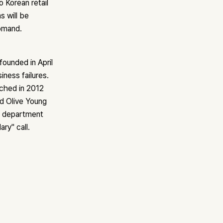
 Korean retail
s will be
omand.
ounded in April
ness failures.
nched in 2012
d Olive Young
of department
ry" call.