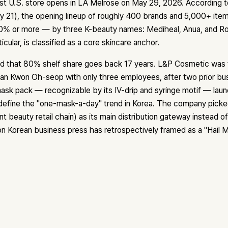
rst U.S. store opens in LA Melrose on May 29, 2026. According to
y 21), the opening lineup of roughly 400 brands and 5,000+ item
% or more — by three K-beauty names: Mediheal, Anua, and R
icular, is classified as a core skincare anchor.
d that 80% shelf share goes back 17 years. L&P Cosmetic was f
n Kwon Oh-seop with only three employees, after two prior busi
sk pack — recognizable by its IV-drip and syringe motif — lau
define the "one-mask-a-day" trend in Korea. The company picke
t beauty retail chain) as its main distribution gateway instead 
on Korean business press has retrospectively framed as a "Hail Ma