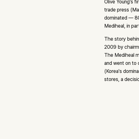
Olive Young's fi
trade press (Ma
dominated — 80
Mediheal, in part
The story behin
2009 by chairma
The Mediheal ma
and went on to 
(Korea's dominan
stores, a decisi