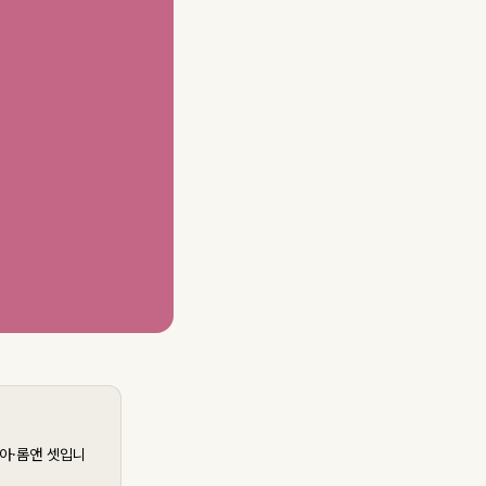
누아·롬앤 셋입니