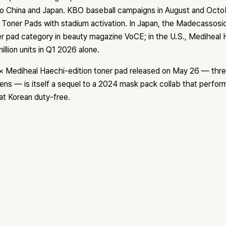
 to China and Japan. KBO baseball campaigns in August and Octo
oner Pads with stadium activation. In Japan, the Madecassosi
r pad category in beauty magazine VoCE; in the U.S., Mediheal
illion units in Q1 2026 alone.
× Mediheal Haechi-edition toner pad released on May 26 — thr
ens — is itself a sequel to a 2024 mask pack collab that perfor
 at Korean duty-free.