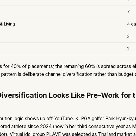
7
& Living
4 e
3
1
 for 40% of placements; the remaining 60% is spread across e
pattern is deliberate channel diversification rather than budget
iversification Looks Like Pre-Work for t
bution logic shows up off YouTube. KLPGA golfer Park Hyun-ky
red athlete since 2024 (now in her third consecutive year as
r). Virtual idol group PLAVE was selected as Thailand market