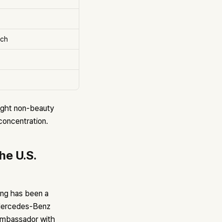
ach
ight non-beauty
 concentration.
he U.S.
ung has been a
 Mercedes-Benz
 ambassador with