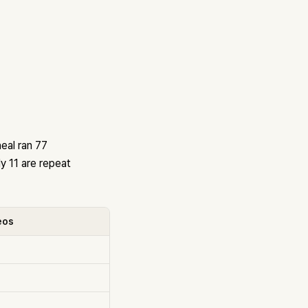
eal ran 77
y 11 are repeat
eos