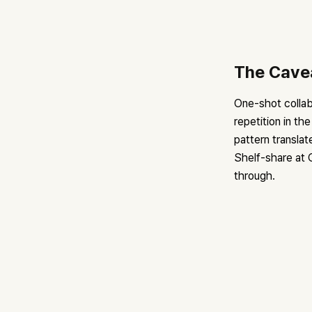
The Cave
One-shot collab
repetition in t
pattern transla
Shelf-share at O
through.