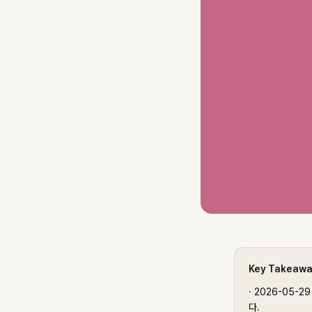
Key Takeaw
·
2026-05-2
다.