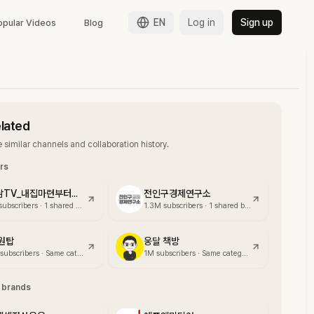
EN
Log in
Sign up
opular Videos
Blog
elated
 similar channels and collaboration history.
ors
부읽남TV_내집마련부터건물주까지
전인구경제연구소
subscribers
·
1 shared brand
1.3M
subscribers
·
1 shared brand
원탑
웅달 책방
subscribers
·
Same category
1M
subscribers
·
Same category
g brands