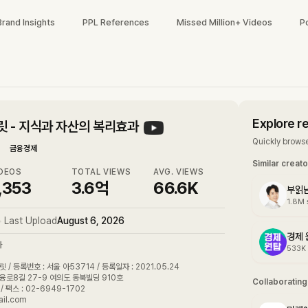
Brand Insights
PPL References
Missed Million+ Videos
P
Explore r
 - 지식과 자산의 복리효과
Quickly browse
금융경제
Similar creat
DEOS
TOTAL VIEWS
AVG. VIEWS
,353
3.6억
66.6K
1.8M
•
Last Upload
August 6, 2026
경제 
다
533K
/ 등록번호 : 서울 아53714 / 등록일자 : 2021.05.24
융로8길 27-9 여의도 동북빌딩 910호
Collaboratin
/ 팩스 : 02-6949-1702
ail.com