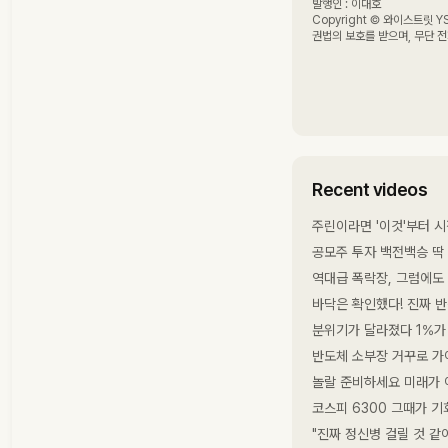
발행인 : 이대호
Copyright © 와이스트릿 YSTREET ALL RIGHTS RESERVED. 와이스트릿의 모든 콘텐츠는 저작
권법의 보호를 받으며, 무단 전
Recent videos
주린이라면 '이것'부터 
공모주 투자 백전백승 딱 
역대급 폭락장, 그럼에도
바닥은 확인했다! 진짜 반
분위기가 달라졌다 1%가
반도체 소부장 거꾸로 가
놀랄 준비하세요 미래가 아
코스피 6300 그때가 
"진짜 정신병 걸릴 것 같아