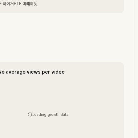
TF 타이거ETF 미래에셋
ve average views per video
Loading growth data