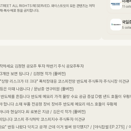
미래
11 col
재·복사·배포 등을 금지합니다.
국일
5 coll
시작하세요 김정현 공모주 투자 하반기 주식 공모주투자
3개만 보면 됩니다 / 김정현 작가 (풀버전)
 "상향 리스크가 더 크다" 폭락장대응 코스피전망 반도체 주식투자 주식시장 이건규
등은 이때 나옵니다 / 문남중 연구위원 (풀버전)
 반도체를 흔듭니다 반도체 메모리 가격 물량 수요 공급 증설 D램 낸드 호돌이 우황
야 합니다 소재 부품 전공정 장비 장비주 반도체 메모리 테스 호돌이 우황제
니라 현실이다 AI 로봇은 지금 / 김은석 작가 (풀버전)
기회입니다 코스피 주식하락 코스피지수 주식투자 이건규
요" 반등 나왔다 닥치고 공격! 근데 이거 벌써 망각했지? / [야식잡썰 EP.275] /