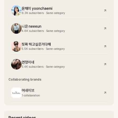
윤채미 yoonchaemi
6.3K
subscribers
·
Same category
니은 neeeun
4.8K
subscribers
·
Same category
핏짜 하고싶은거다해
5.5K
subscribers
·
Same category
연정이네
5.4K
subscribers
·
Same category
Collaborating brands
어네이브
1 collaboration
Recent videos