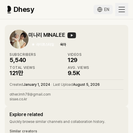
Dhesy
EN
미나리 MINALEE
★
라이프스타일
육아
SUBSCRIBERS
VIDEOS
5,540
129
TOTAL VIEWS
AVG. VIEWS
121만
9.5K
Created
January 1, 2024
•
Last Upload
August 5, 2026
other.lmh78@gmail.com
sisae.co.kr
Explore related
Quickly browse similar channels and collaboration history.
Similar creators