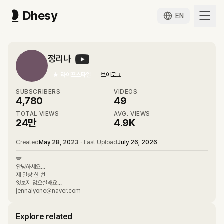
Dhesy
EN
정리나
★
라이프스타일
브이로그
SUBSCRIBERS
VIDEOS
4,780
49
TOTAL VIEWS
AVG. VIEWS
24만
4.9K
Created
May 28, 2023
•
Last Upload
July 26, 2026
🪽
안넝하세요…
제 일상 한 번
엿보지 않으실래요…
jennalyone@naver.com
Explore related