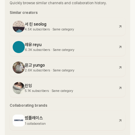
Quickly browse similar channels and collaboration history.
Similar creators
서 린 seolog
4.5K
subscribers
·
Same category
레유 reyu
6.3K
subscribers
·
Same category
윤고 yungo
2.6K
subscribers
·
Same category
린잉
5.1K
subscribers
·
Same category
Collaborating brands
썸플레이스
1 collaboration