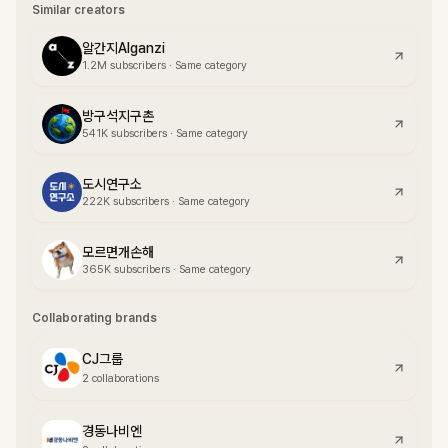
Similar creators
알간지Alganzi
1.2M
subscribers
·
Same category
방구석지구촌
541K
subscribers
·
Same category
도시연구소
222K
subscribers
·
Same category
모르면개손해
365K
subscribers
·
Same category
Collaborating brands
CJ그룹
2 collaborations
경동나비엔