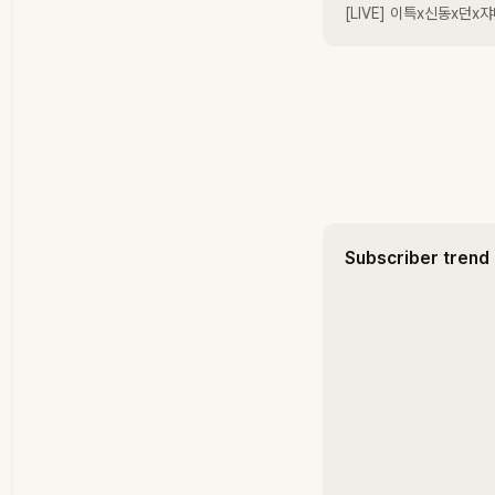
[LIVE] 이특x신동x던
Subscriber trend