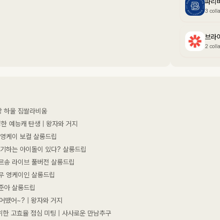
파리
3 coll
브라
2 coll
장 하울 짐쌀라비움
정한 예능캐 탄생 | 왕자와 거지
 영케이 보컬 살롱드립
대기하는 아이돌이 있다? 살롱드립
르송 라이브 풀버전 살롱드립
무 영케이인 살롱드립
준아 살롱드립
 어땠어~? | 왕자와 거지
위한 고효율 점심 미팅 | 사사로운 만남추구