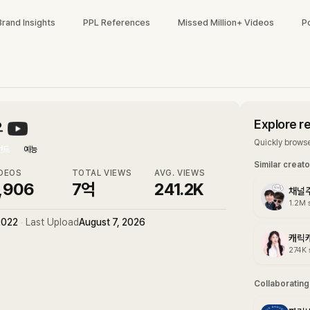
Brand Insights
PPL References
Missed Million+ Videos
P
Explore r
오
Quickly browse
먼트
예능
Similar creat
DEOS
TOTAL VIEWS
AVG. VIEWS
,906
7억
241.2K
채널
1.2M
2022
•
Last Upload
August 7, 2026
274K
Collaboratin