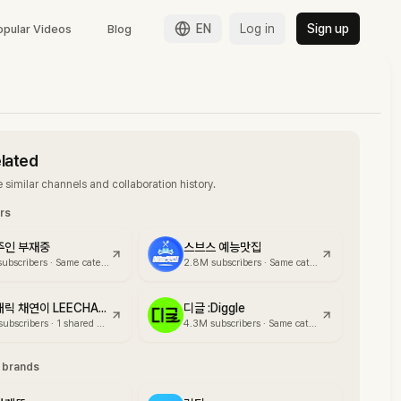
EN
Log in
Sign up
opular Videos
Blog
elated
 similar channels and collaboration history.
ors
주인 부재중
스브스 예능맛집
subscribers
·
Same category
2.8M
subscribers
·
Same category
캐릭캐릭 채연이 LEECHAEYEON
디글 :Diggle
subscribers
·
1 shared brand
4.3M
subscribers
·
Same category
g brands