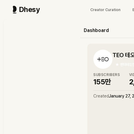
Dhesy
Creator Curation
Dashboard
TEO 테
★
엔터테인
SUBSCRIBERS
VI
155만
2
Created
January 27, 