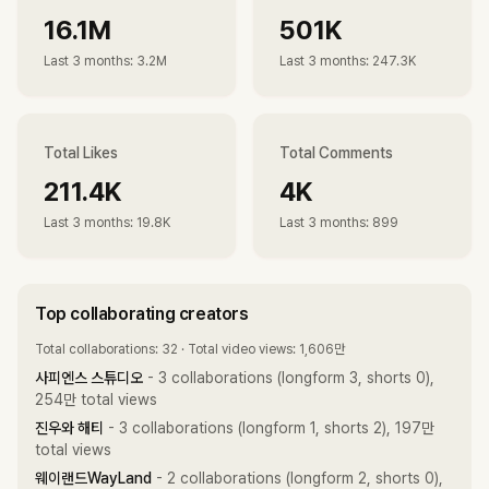
16.1M
501K
Last 3 months
:
3.2M
Last 3 months
:
247.3K
Total Likes
Total Comments
211.4K
4K
Last 3 months
:
19.8K
Last 3 months
:
899
Top collaborating creators
Total collaborations: 32 · Total video views: 1,606만
사피엔스 스튜디오
- 3 collaborations (longform 3, shorts 0),
254만 total views
진우와 해티
- 3 collaborations (longform 1, shorts 2), 197만
total views
웨이랜드WayLand
- 2 collaborations (longform 2, shorts 0),