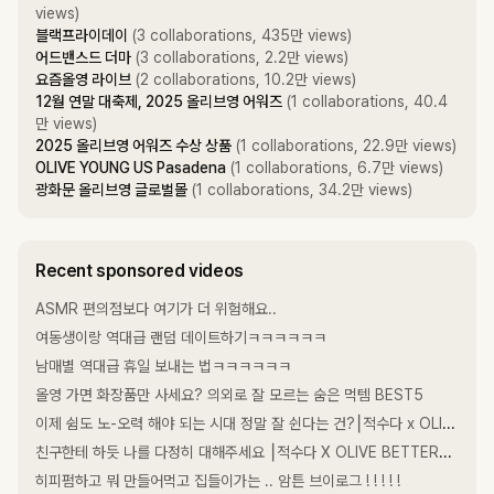
views)
블랙프라이데이
(3 collaborations, 435만 views)
어드밴스드 더마
(3 collaborations, 2.2만 views)
요즘올영 라이브
(2 collaborations, 10.2만 views)
12월 연말 대축제, 2025 올리브영 어워즈
(1 collaborations, 40.4
만 views)
2025 올리브영 어워즈 수상 상품
(1 collaborations, 22.9만 views)
OLIVE YOUNG US Pasadena
(1 collaborations, 6.7만 views)
광화문 올리브영 글로벌몰
(1 collaborations, 34.2만 views)
Recent sponsored videos
ASMR 편의점보다 여기가 더 위험해요..
여동생이랑 역대급 랜덤 데이트하기ㅋㅋㅋㅋㅋㅋ
남매별 역대급 휴일 보내는 법ㅋㅋㅋㅋㅋㅋ
올영 가면 화장품만 사세요? 의외로 잘 모르는 숨은 먹템 BEST5
이제 쉼도 노-오력 해야 되는 시대 정말 잘 쉰다는 건?⎮적수다 x OLIVE BETTER EP.03 [숨] / 이적, 이낙준, 조아란
친구한테 하듯 나를 다정히 대해주세요 ⎮적수다 X OLIVE BETTER⎮ EP. 02 [멋] / 이적, 백진경, 정세희
히피펌하고 뭐 만들어먹고 집들이가는 .. 암튼 브이로그 ! ! ! ! !