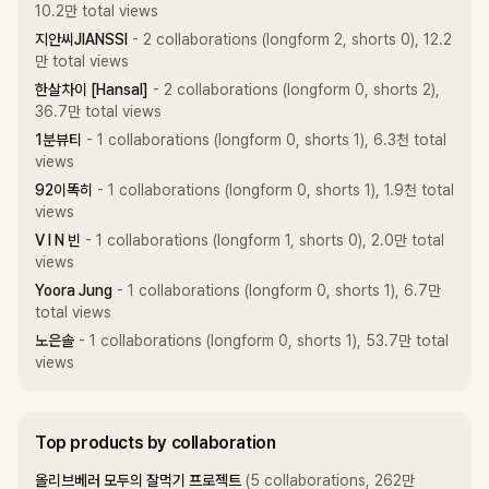
10.2만 total views
지안씨JIANSSI
- 2 collaborations (longform 2, shorts 0), 12.2
만 total views
한살차이 [Hansal]
- 2 collaborations (longform 0, shorts 2),
36.7만 total views
1분뷰티
- 1 collaborations (longform 0, shorts 1), 6.3천 total
views
92이똑히
- 1 collaborations (longform 0, shorts 1), 1.9천 total
views
V I N 빈
- 1 collaborations (longform 1, shorts 0), 2.0만 total
views
Yoora Jung
- 1 collaborations (longform 0, shorts 1), 6.7만
total views
노은솔
- 1 collaborations (longform 0, shorts 1), 53.7만 total
views
Top products by collaboration
올리브베러 모두의 잘먹기 프로젝트
(5 collaborations, 262만