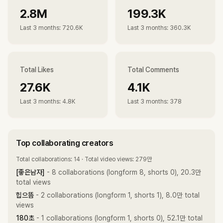
2.8M
199.3K
Last 3 months
:
720.6K
Last 3 months
:
360.3K
Total Likes
Total Comments
27.6K
4.1K
Last 3 months
:
4.8K
Last 3 months
:
378
Top collaborating creators
Total collaborations: 14 · Total video views: 279만
[좋은남자]
- 8 collaborations (longform 8, shorts 0), 20.3만
total views
힙으뜸
- 2 collaborations (longform 1, shorts 1), 8.0만 total
views
180초
- 1 collaborations (longform 1, shorts 0), 52.1만 total