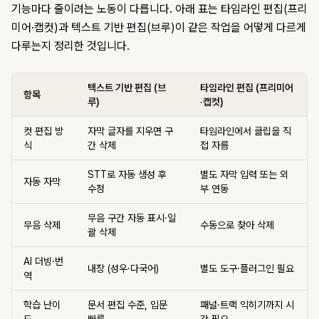
기능마다 줄이려는 노동이 다릅니다. 아래 표는 타임라인 편집(프리
미어·캡컷)과 텍스트 기반 편집(브루)이 같은 작업을 어떻게 다르게
다루는지 정리한 것입니다.
텍스트 기반 편집 (브
타임라인 편집 (프리미어
항목
루)
·캡컷)
컷 편집 방
자막 글자를 지우면 구
타임라인에서 클립을 직
식
간 삭제
접 자름
STT로 자동 생성 후
별도 자막 입력 또는 외
자동 자막
수정
부 연동
무음 구간 자동 표시·일
무음 삭제
수동으로 찾아 삭제
괄 삭제
AI 더빙·번
내장 (성우·다국어)
별도 도구·플러그인 필요
역
학습 난이
문서 편집 수준, 입문
패널·트랙 익히기까지 시