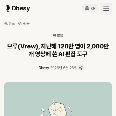
Dhesy
KR
브루(Vrew), 지난해 120만 명이 2,000만 개 영상에 쓴 AI 편집 도구
홈
/
블로그
/
AI 활용
브루(Vrew)는 지난해 120만 명이 2,000만 개 넘는 영상을 만든 A
브루(Vrew)는 영상 속 음성을 텍스트로 받아 적고 그 글자를 지우면 화면
AI 활용
자동 자막은 클릭 몇 번으로 생성되지만 100% 정확하지 않아, 노동이 
AI 더빙·다국어 번역·텍스트→영상까지 한 도구에 묶여 카메라 없이 만
브루(Vrew), 지난해 120만 명이 2,000만
무료 버전 워터마크와 유료 월 구독은 캡컷·곰믹스 등 입문형 도구가 공
개 영상에 쓴 AI 편집 도구
Dhesy
·
2026년 6월 28일