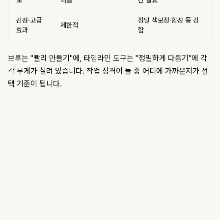
도
빠름
간 필요
감성·고급
정밀 색보정·합성 등 강
제한적
효과
함
브루는 "빨리 만들기"에, 타임라인 도구는 "정밀하게 다듬기"에 각
각 무게가 실려 있습니다. 작업 성격이 둘 중 어디에 가까운지가 선
택 기준이 됩니다.