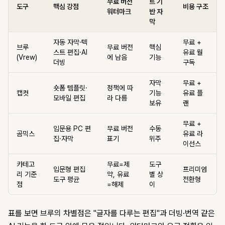
무료 버전
트 기
도구
핵심 강점
비용 구조
워터마크
반 자
막
자동 자막·텍
무료 +
브루
무료 버전
핵심
스트 편집·AI
유료 월
(Vrew)
에 남음
기능
더빙
구독
자막
무료 +
숏폼 템플릿·
정책에 따
캡컷
기능
유료 플
모바일 편집
라 다름
보유
랜
무료 +
입문용 PC 편
무료 버전
수동
곰믹스
유료 라
집·자막
표기
위주
이선스
카테고
무료=제
도구
입문형 편집
프리미엄
리 기준
약, 유료
별 상
도구 평균
전환형
점
=해제
이
표를 보면 브루의 차별점은 "글자를 다루는 편집"과 더빙·번역 같은