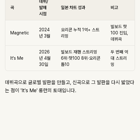
데뷔/
곡
발매
일본 차트 성과
비고
시점
빌보드 핫
2024
오리콘 누적 1억+ 스트
Magnetic
100 진입,
년 3월
리밍
데뷔곡
2026
빌보드 재팬 스트리밍
두 번째 억
It's Me
년 4월
6위·핫100 8위·오리콘
대 스트리
30일
톱10
밍
데뷔곡으로 글로벌 발판을 만들고, 신곡으로 그 발판을 다시 밟았다
는 점이 'It's Me' 롱런의 토대입니다.