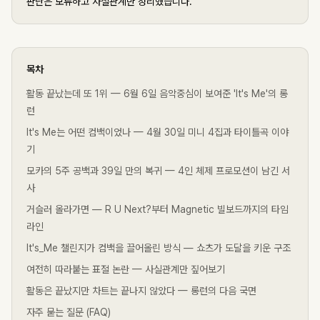
판단은 보류하고 사실관계만 정리했습니다.
목차
활동 끝났는데 또 1위 — 6월 6일 음악중심이 보여준 'It's Me'의 롱
런
It's Me는 어떤 컴백이었나 — 4월 30일 미니 4집과 타이틀곡 이야
기
모카의 5주 공백과 39일 만의 복귀 — 4인 체제 프로모션이 남긴 서
사
거슬러 올라가면 — R U Next?부터 Magnetic 빌보드까지의 타임
라인
It's_Me 챌린지가 컴백을 끌어올린 방식 — 쇼츠가 도달을 키운 구조
여전히 따라붙는 표절 논란 — 사실관계만 짚어보기
활동은 끝났지만 차트는 끝나지 않았다 — 롱런의 다음 국면
자주 묻는 질문 (FAQ)