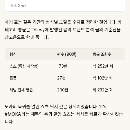
* 출처: Dhesy
아래 표는 같은 기간의 형식별 도달을 숫자로 정리한 것입니다. 카
테고리 평균은 Dhesy에 발행된 음악·트렌드 분석 글의 기준선을
참고용으로 함께 둡니다.
형식
편수 (90일)
평균 조회수
쇼츠 (독립 제작형)
173편
약 252만 회
롱폼
27편
약 102만 회
채널 전체 평균
200편
약 232만 회
모카의 복귀를 알린 쇼츠 역시 같은 형식이었습니다. 'It's
#MOKA'라는 제목의 복귀 환영 쇼츠는 서사를 빠르게 확산시켰습
니다.