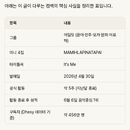
아래는 이 글이 다루는 컴백의 핵심 사실을 정리한 표입니다.
항목
내용
아일릿 (윤아·민주·모카·원희·이로
그룹
하)
미니 4집
MAMIHLAPINATAPAI
타이틀곡
It's Me
발매일
2026년 4월 30일
공식 활동
약 5주 (지난달 종료)
활동 종료 후 성적
6월 6일 음악중심 1위
구독자 (Dhesy 데이터 기
약 456만 명
준)