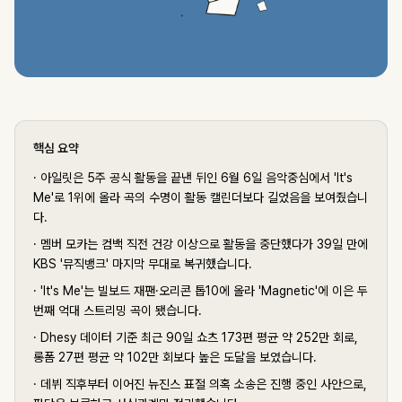
핵심 요약
·
아일릿은 5주 공식 활동을 끝낸 뒤인 6월 6일 음악중심에서 'It's
Me'로 1위에 올라 곡의 수명이 활동 캘린더보다 길었음을 보여줬습니
다.
·
멤버 모카는 컴백 직전 건강 이상으로 활동을 중단했다가 39일 만에
KBS '뮤직뱅크' 마지막 무대로 복귀했습니다.
·
'It's Me'는 빌보드 재팬·오리콘 톱10에 올라 'Magnetic'에 이은 두
번째 억대 스트리밍 곡이 됐습니다.
·
Dhesy 데이터 기준 최근 90일 쇼츠 173편 평균 약 252만 회로,
롱폼 27편 평균 약 102만 회보다 높은 도달을 보였습니다.
·
데뷔 직후부터 이어진 뉴진스 표절 의혹 소송은 진행 중인 사안으로,