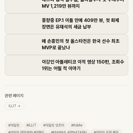
MV 1,219만 뷰까지
풍향중 EP.1 이틀 만에 409만 뷰, 첫 화제
장면은 유재석의 세금 납부
왜 손흥민의 첫 올스타전은 한국 선수 최초
MVP로 끝났나
이강인 아틀레티코 이적 영상 150편, 조회수
1위는 어릴 적 이야기
관련 페이지
ILLIT
→
#
아일릿
#
ILLIT
#
아일릿 잇츠미
#
ItsMe
#
아일릿 마밀라피나타파이
#
MAMIHLAPINATAPAI
#
아일릿 모카 복귀