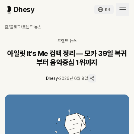
Dhesy
KR
아일릿 It's Me 컴백 정리 — 모카 39일 복귀부터 음악중심 1위까지
홈
/
블로그
/
트렌드·뉴스
정리합니다. 아일릿이 5주 공식 활동을 끝낸 뒤에도 6월 6일 음악중심에서 
아일릿은 5주 공식 활동을 끝낸 뒤인 6월 6일 음악중심에서 'It's Me
트렌드·뉴스
멤버 모카는 컴백 직전 건강 이상으로 활동을 중단했다가 39일 만에 KB
'It's Me'는 빌보드 재팬·오리콘 톱10에 올라 'Magnetic'에 이은 두
아일릿 It's Me 컴백 정리 — 모카 39일 복귀
Dhesy 데이터 기준 최근 90일 쇼츠 173편 평균 약 252만 회로, 롱폼
부터 음악중심 1위까지
데뷔 직후부터 이어진 뉴진스 표절 의혹 소송은 진행 중인 사안으로, 판
Dhesy
·
2026년 6월 8일