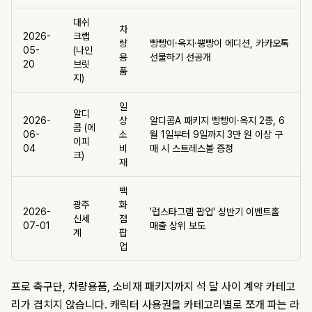
대쉬
차
2026-
크랩
량
빵빵이·옥지·뿡빵이 에디션, 카카오톡
05-
(나인
용
선물하기 선공개
20
브릿
품
지)
일
알디
2026-
상
알디콤A 패키지 빵빵이·옥지 2종, 6
콤 (에
06-
소
월 1일부터 9일까지 3만 원 이상 구
이피
04
비
매 시 스트레스볼 증정
크)
재
백
광주
화
2026-
'럽스타그램 팝업' 상반기 이벤트홀
신세
점
07-01
매출 상위 보도
계
팝
업
프로 축구단, 차량용품, 소비재 패키지까지 석 달 사이 계약 카테고
리가 겹치지 않습니다. 캐릭터 사용권을 카테고리별로 쪼개 파는 라