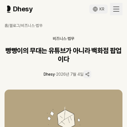
Dhesy
KR
빵빵이의 무대는 유튜브가 아니라 백화점 팝업이다
홈
/
블로그
/
비즈니스·법무
광주신세계 상반기 팝업 매출 상위에 오른 유튜브 캐릭터 빵빵이의 수익 구
광주신세계 상반기 이벤트홀 팝업 매출 상위에 유튜브 애니메이션 캐릭터 빵
비즈니스·법무
빵빵이 캐릭터는 유튜브 채널(2023년)보다 4년 앞선 2019년 이차돌 
2026년 상반기에만 울산 HD, 대쉬크랩, 알디콤 콜라보가 석 달 연속
빵빵이의 무대는 유튜브가 아니라 백화점 팝업
해외는 2023년 12월 소니 크리에이티브 프로덕트와의 마스터 에이전트 
이다
Dhesy 데이터 기준 영상 협찬 연결은 알디콤 1건으로, 수익의 무게중심
Dhesy
·
2026년 7월 4일