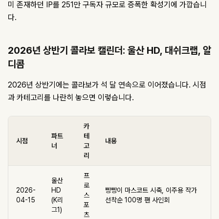
미 존재하던 IP를 251만 구독자 규모로 증폭한 확성기에 가깝습니
다.
2026년 상반기 콜라보 캘린더: 울산 HD, 대쉬크랩, 알
디콤
2026년 상반기에는 콜라보가 석 달 연속으로 이어졌습니다. 시점
과 카테고리를 나란히 놓으면 이렇습니다.
카
파트
테
시점
내용
너
고
리
프
울산
로
2026-
HD
빵빵이 마스코트 시축, 이주용 작가
스
04-15
(K리
선착순 100명 팬 사인회
포
그1)
츠