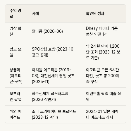
수익 경
사례
확인된 성과
로
영상 협
Dhesy 데이터 기준
알디콤 (2026-06)
찬
협찬 연결 1건
약 2개월 만에 1,200
광고 모
SPC삼립 호빵 (2023-10
만 조회 (2023-12 보
델
광고 공개)
도 기준)
상품화
이차돌 이모티콘 (2019-
이모티콘 오픈 6시간
(이모티
08), 대전신세계 팝업 굿즈
마감, 굿즈 총 200여
콘·굿즈)
(2025-11)
종 구성
오프라
광주신세계 럽스타그램
이벤트홀 팝업 매출 상
인 팝업
(2026 상반기)
위
해외 에
소니 크리에이티브 프로덕트
2024-01 일본 캐릭
이전트
(2023-12 계약)
터 비즈니스 개시