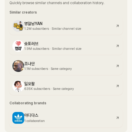
Quickly browse similar channels and collaboration history.
Similar creators
영알남YAN
1.2M
subscribers
·
Similar channel size
슛포러브
1.9M
subscribers
·
Similar channel size
조나단
1.1M
subscribers
·
Same category
일오팔
635K
subscribers
·
Same category
Collaborating brands
아디다스
1 collaboration