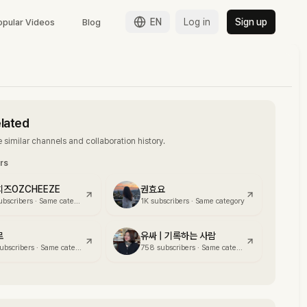
EN
Log in
Sign up
opular Videos
Blog
elated
 similar channels and collaboration history.
ors
즈OZCHEEZE
권효요
ubscribers
·
Same category
1K
subscribers
·
Same category
로
유싸 | 기록하는 사람
ubscribers
·
Same category
758
subscribers
·
Same category