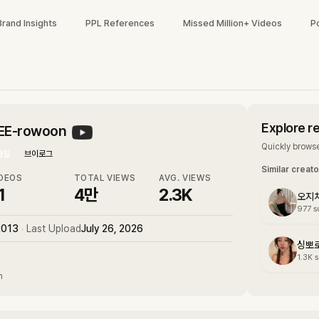
Brand Insights
PPL References
Missed Million+ Videos
P
Explore r
E-rowoon
Quickly browse
타일
브이로그
Similar creat
DEOS
TOTAL VIEWS
AVG. VIEWS
1
4만
2.3K
오지치
977
s
2013
•
Last Upload
July 26, 2026
싱뽀
1.3K
s
m