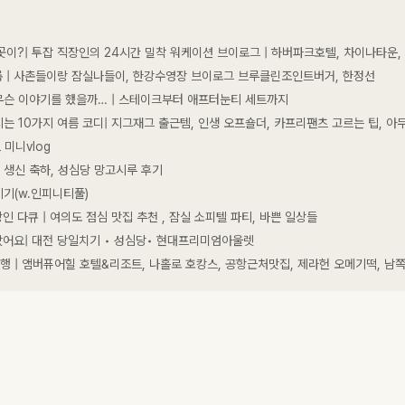
이런 곳이?| 투잡 직장인의 24시간 밀착 워케이션 브이로그 | 하버파크호텔, 차이나타운,
 기록 | 사촌들이랑 잠실나들이, 한강수영장 브이로그 브루클린조인트버거, 한정선
슨 이야기를 했을까… | 스테이크부터 애프터눈티 세트까지
는 10가지 여름 코디| 지그재그 출근템, 인생 오프숄더, 카프리팬츠 고르는 팁, 
 미니vlog
 생신 축하, 성심당 망고시루 후기
기(w.인피니티풀)
직장인 다큐 | 여의도 점심 맛집 추천 , 잠실 소피텔 파티, 바쁜 일상들
태어났어요| 대전 당일치기 • 성심당• 현대프리미엄아울렛
행 | 앰버퓨어힐 호텔&리조트, 나홀로 호캉스, 공항근처맛집, 제라헌 오메기떡, 남