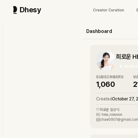
Dhesy
Creator Curation
Dashboard
희로운 HE
★
라이프스
SUBSCRIBERS
VI
1,060
2
Created
October 27, 
🤍희로운 일상🫧
IG: hee_rowoon
📨chae0901@gmail.co