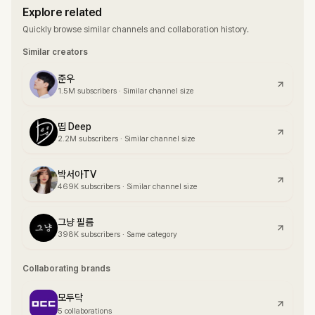
Explore related
Quickly browse similar channels and collaboration history.
Similar creators
준우
1.5M
subscribers
·
Similar channel size
띱 Deep
2.2M
subscribers
·
Similar channel size
박서아TV
469K
subscribers
·
Similar channel size
그냥 필름
398K
subscribers
·
Same category
Collaborating brands
모두닥
5 collaborations