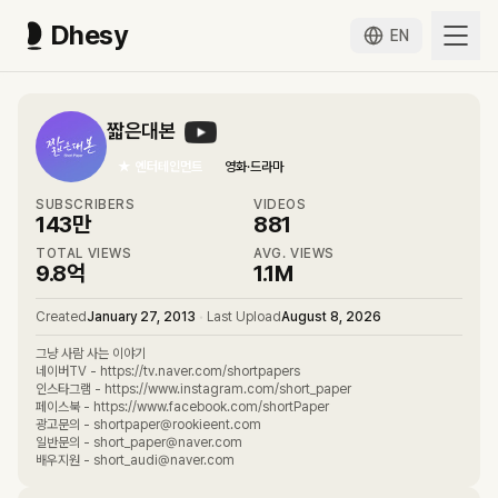
Dhesy
EN
짧은대본
★
엔터테인먼트
영화·드라마
SUBSCRIBERS
VIDEOS
143만
881
TOTAL VIEWS
AVG. VIEWS
9.8억
1.1M
Created
January 27, 2013
•
Last Upload
August 8, 2026
그냥 사람 사는 이야기
네이버TV - https://tv.naver.com/shortpapers
인스타그램 - https://www.instagram.com/short_paper
페이스북 - https://www.facebook.com/shortPaper
광고문의 - shortpaper@rookieent.com
일반문의 - short_paper@naver.com
배우지원 - short_audi@naver.com