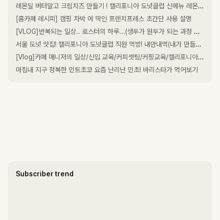
레몬딜 버터말고 크림치즈 만들기 ! 캘리포니아 도넛클럽 신메뉴 레몬딜 크림치즈 도넛
[홈카페 레시피] 캠핑 차박 에 딱인 프렌치프레스 초간단 사용 설명
[VLOG]반복되는 일상.. 로스터의 하루...(생두가 원두가 되는 과정 구경오세용)
서울 도넛 맛집! 캘리포니아 도넛클럽 직원 먹방! 내만내먹(내가 만들고 내가 먹는다)
[Vlog]카페 매니저의 일상/신입 교육/커피셋팅/커핑교육/캘리포니아 도넛클럽/카페 직원 일상
마침내 지구 정복한 민트초코 요즘 난리난 민초! 바리스타가 먹어보기
Subscriber trend