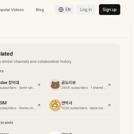
EN
Log in
Sign up
opular Videos
Blog
elated
 similar channels and collaboration history.
ors
kdae 장덕대
곰도리뷰
subscribers
·
Same category
280K
subscribers
·
1 shared brand
SIM
연박사
subscribers
·
Similar channel size
102K
subscribers
·
Same category
g brands