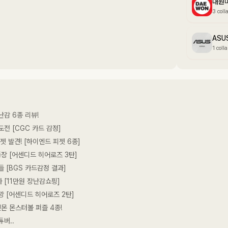
대원
3 coll
ASU
1 coll
난감 6종 리뷰!
도전 [CGC 카드 감정]
피젯 발견! [하이엔드 피젯 6종]
등장 [어센디드 히어로즈 3탄]
 [BGS 카드감정 결과]
 [11만원 장난감쇼핑]
깡 [어센디드 히어로즈 2탄]
몬 몬스터볼 퍼즐 4종!
버..