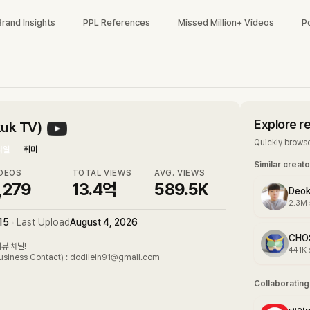
Brand Insights
PPL References
Missed Million+ Videos
P
Explore r
uk TV)
Quickly browse
타일
취미
Similar creat
DEOS
TOTAL VIEWS
AVG. VIEWS
,279
13.4억
589.5K
Deo
2.3M
15
•
Last Upload
August 4, 2026
CHO
리뷰 채널!
441K
Collaboratin