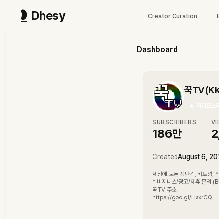
Dhesy
Creator Curation
Dashboard
꾹TV(Kk
★
라이프스
SUBSCRIBERS
VI
186만
2
Created
August 6, 20
세상에 모든 장난감, 카드깡, 
* 비지니스/광고/제휴 문의 (Business Contact) : dodilein91@gmail.com
꾹TV 주소
https://goo.gl/HsxrCQ