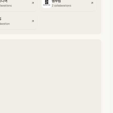
미디어
뱀부랩
aborations
2 collaborations
S
aboration