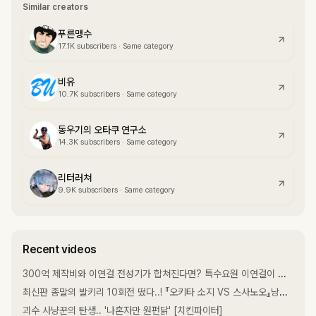
Similar creators
푸른맹수
17.1K
subscribers
·
Same category
비유
10.7K
subscribers
·
Same category
동우기의 오타쿠 연구소
14.3K
subscribers
·
Same category
리터러쳐
9.9K
subscribers
·
Same category
Recent videos
300억 제작비와 이연걸 전성기가 합쳐진다면? 특수요원 이연걸이 부패경찰과 붙으면 벌어지는 일 [키스 오브 드래곤]
최신판 종말의 발키리 10회전 떴다..! 『오키타 소지 VS 스사노오』낭만 하나는 지리게 잘뽑는 매니아층 작품. 개꿀잼입니다..ㄷㄷ
괴수 사냥꾼의 탄생.. '나혼자만 원펀닭' [치킨파이터]