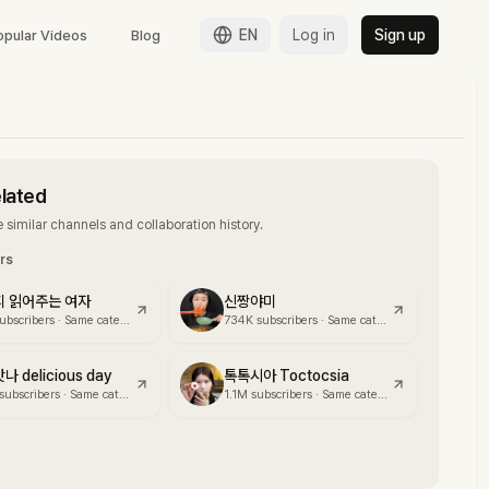
EN
Log in
Sign up
opular Videos
Blog
elated
 similar channels and collaboration history.
ors
피 읽어주는 여자
신짱야미
ubscribers
·
Same category
734K
subscribers
·
Same category
 delicious day
톡톡시아 Toctocsia
subscribers
·
Same category
1.1M
subscribers
·
Same category