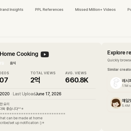
Brand Insights
PPL References
Missed Million+ Videos
P
Explore r
ome Cooking
Quickly browse
타일
음식
Similar creat
DEOS
TOTAL VIEWS
AVG. VIEWS
07
2억
660.8K
레시
1.1M
s
 2020
•
Last Upload
June 17, 2026
매일맛나
한 요리
5.4M
더욱 좋습니다^^＊
============================
 that can be made at home
cribe/set up notification :)＊