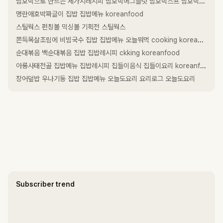
밤호박으로 만드는 세가지레시피 밤호박에그슬럿 밤호박스프 밤호박카레 오늘도요리 레시피 요리로그 집밥 집밥메뉴
명란애호박짜글이 집밥 집밥메뉴 koreanfood
스틸웍스 펀칭볼 믹싱볼 기획전 스틸웍스
쫀득목살조림에 비빔국수 집밥 집밥메뉴 오늘뭐먹 cooking koreanfood 레시피
순대볶음 백순대볶음 집밥 집밥레시피 ckking koreanfood
아롱사태전골 집밥메뉴 집밥레시피 집들이음식 집들이요리 koreanfood cooking
장어덮밥 우나기동 집밥 집밥메뉴 오늘도요리 요리로그 오늘도요리
Subscriber trend