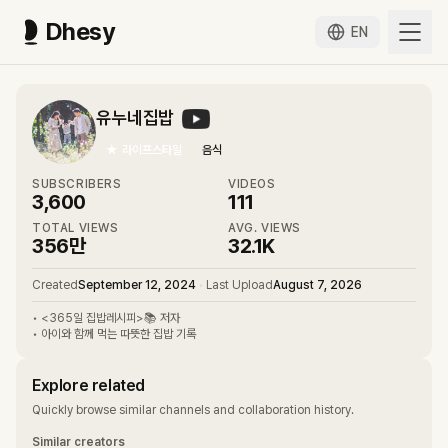
Dhesy
EN
유누네집밥
★
라이프스타일
음식
SUBSCRIBERS
VIDEOS
3,600
111
TOTAL VIEWS
AVG. VIEWS
356만
32.1K
Created
September 12, 2024
•
Last Upload
August 7, 2026
• <365일 집밥레시피>📚 저자
• 아이와 함께 먹는 따뜻한 집밥 기록
Explore related
Quickly browse similar channels and collaboration history.
Similar creators