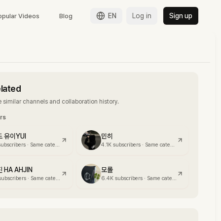
EN
Log in
Sign up
opular Videos
Blog
elated
 similar channels and collaboration history.
ors
 유이YUI
민히
subscribers
·
Same category
4.1K
subscribers
·
Same category
 HA AHJIN
모롤
subscribers
·
Same category
6.4K
subscribers
·
Same category