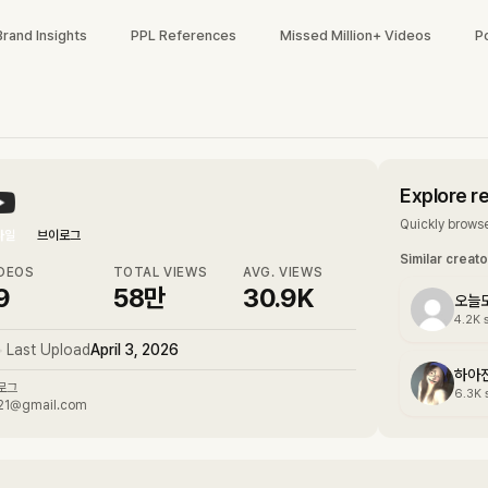
Brand Insights
PPL References
Missed Million+ Videos
P
Explore r
Quickly browse
타일
브이로그
Similar creat
DEOS
TOTAL VIEWS
AVG. VIEWS
9
58만
30.9K
오늘도
4.2K
•
Last Upload
April 3, 2026
하아진
로그
6.3K
21@gmail.com