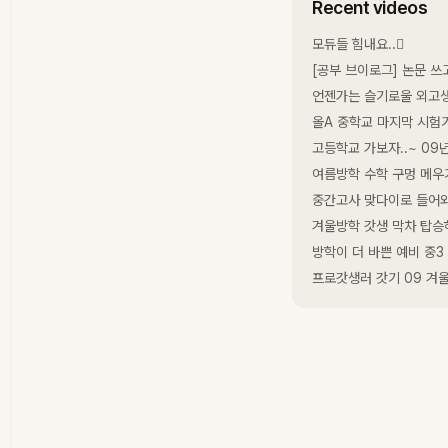
Recent videos
모듀들 힘내요..🏻
[공부 브이로그] 논문 쓰고
언젠가는 슬기로울 외고생활 브
올A 중학교 마지막 시험기간 
고등학교 가보자..~ 09년생 
여름방학 수학 구멍 메우기
중간고사 맞다이로 들어와~..
겨울방학 갓생 막차 탑승하는
방학이 더 바쁜 예비 중3
프로갓생러 갓기 09 겨울방