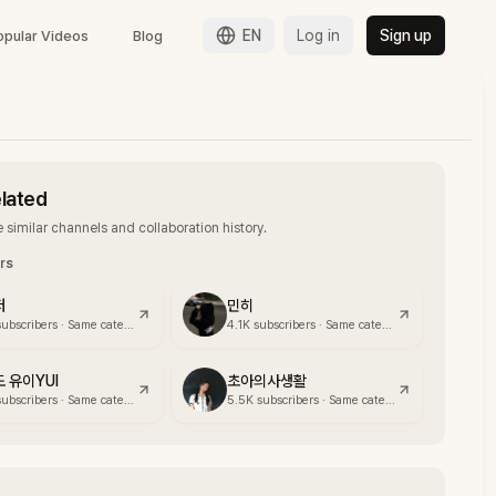
EN
Log in
Sign up
opular Videos
Blog
elated
 similar channels and collaboration history.
ors
저
민히
subscribers
·
Same category
4.1K
subscribers
·
Same category
 유이YUI
초아의사생활
subscribers
·
Same category
5.5K
subscribers
·
Same category