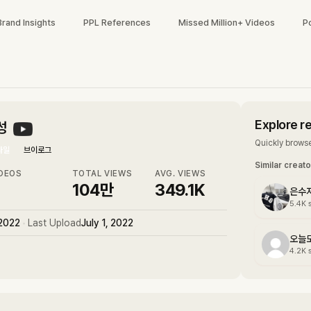
Brand Insights
PPL References
Missed Million+ Videos
P
Explore r
성
Quickly browse
타일
브이로그
Similar creat
DEOS
TOTAL VIEWS
AVG. VIEWS
104만
349.1K
은수
5.4K
 2022
•
Last Upload
July 1, 2022
오늘도
4.2K