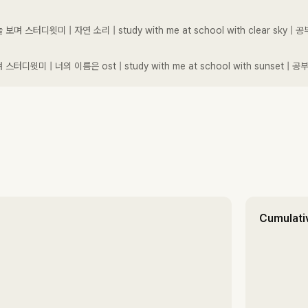
 스터디윗미 | 자연 소리 | study with me at school with clear sky |
디윗미 | 너의 이름은 ost | study with me at school with sunset | 
Cumulati