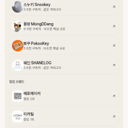
스누키 Snookey
3.8천
구독자
·
같은 카테고리
몽땅 MongDDang
9.9천
구독자
·
비슷한 채널 규모
뽀꾸 PokooKey
3.8천
구독자
·
비슷한 채널 규모
쉐인 SHANELOG
3.8천
구독자
·
같은 카테고리
협업 브랜드
에포메이커
협업 2회
리카틸
협업 1회