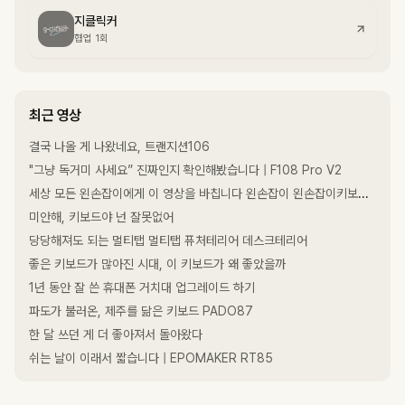
지클릭커
협업 1회
최근 영상
결국 나올 게 나왔네요, 트랜지션106
"그냥 독거미 사세요” 진짜인지 확인해봤습니다 | F108 Pro V2
세상 모든 왼손잡이에게 이 영상을 바칩니다 왼손잡이 왼손잡이키보드 난왼손잡이야
미안해, 키보드야 넌 잘못없어
당당해져도 되는 멀티탭 멀티탭 퓨처테리어 데스크테리어
좋은 키보드가 많아진 시대, 이 키보드가 왜 좋았을까
1년 동안 잘 쓴 휴대폰 거치대 업그레이드 하기
파도가 불러온, 제주를 닮은 키보드 PADO87
한 달 쓰던 게 더 좋아져서 돌아왔다
쉬는 날이 이래서 짧습니다 | EPOMAKER RT85