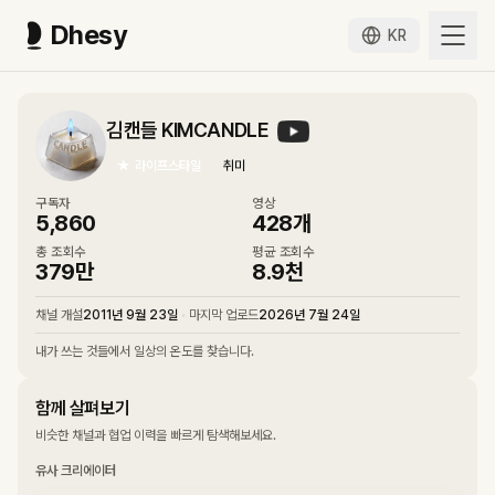
Dhesy
KR
김캔들 KIMCANDLE
★
라이프스타일
취미
구독자
영상
5,860
428
개
총 조회수
평균 조회수
379만
8.9천
채널 개설
2011년 9월 23일
•
마지막 업로드
2026년 7월 24일
내가 쓰는 것들에서 일상의 온도를 찾습니다.
함께 살펴보기
비슷한 채널과 협업 이력을 빠르게 탐색해보세요.
유사 크리에이터