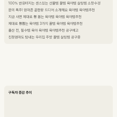
100% 반응터지는 센스있는 선물템 꿀템 육아템 살림템 소창수겅
문의 폭주! 맘마존 끝판왕 드디어 소개해요 육아템 육아템추천
지금 사면 제대로 뽕 봅는 육아템 육아템 육아템추천
제대로 뽕뽑는 육아템 3가지 꿀템 육아템 육아템추천
출산 전, 필수템 육아 육아템 육아템추천 공구예고
친정엄마도 탐내는 우리집 주방 꿀템 살림템 공구중
구독자 증감 추이