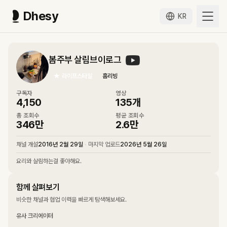
Dhesy
KR
봄주부 살림브이로그
★
라이프스타일
홈리빙
구독자
영상
4,150
135
개
총 조회수
평균 조회수
346만
2.6만
채널 개설
2016년 2월 29일
•
마지막 업로드
2026년 5월 26일
요리와 살림하는걸 좋아해요.
함께 살펴보기
비슷한 채널과 협업 이력을 빠르게 탐색해보세요.
유사 크리에이터