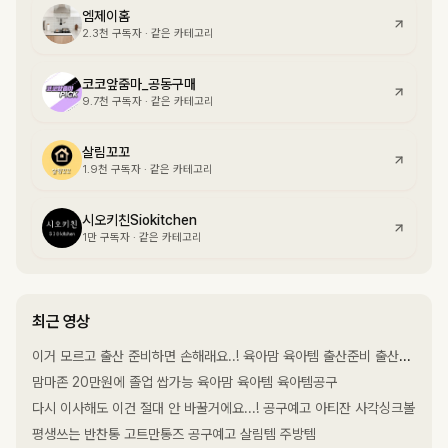
엠제이홈
2.3천
구독자
·
같은 카테고리
코코앞줌마_공동구매
9.7천
구독자
·
같은 카테고리
살림꼬꼬
1.9천
구독자
·
같은 카테고리
시오키친Siokitchen
1만
구독자
·
같은 카테고리
최근 영상
이거 모르고 출산 준비하면 손해래요..! 육아맘 육아템 출산준비 출산준비물 말띠맘
맘마존 20만원에 졸업 쌉가능 육아맘 육아템 육아템공구
다시 이사해도 이건 절대 안 바꿀거에요...! 공구예고 아티잔 사각싱크볼
평생쓰는 반찬통 고트만통즈 공구예고 살림템 주방템