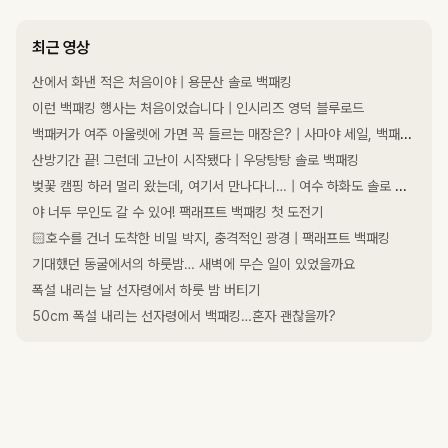
최근 영상
산에서 화낸 적은 처음이야 | 용문산 솔로 백패킹
이런 백패킹 행사는 처음이었습니다 | 인시리즈 영덕 블루로드
백패커가 여주 아울렛에 가면 꼭 들르는 매장은? | 사마야 세일, 백패킹 의류·등산화 쇼핑
산방기간 끝! 그런데 고난이 시작됐다 | 우당탕탕 솔로 백패킹
벚꽃 캠핑 하러 멀리 왔는데, 여기서 만나다니… | 여수 하화도 솔로 백패킹
야 너두 무인도 갈 수 있어! 팩래프트 백패킹 첫 도전기
🏻호수를 건너 도착한 비밀 박지, 충격적인 광경 | 팩래프트 백패킹
기대했던 동굴에서의 하룻밤… 새벽에 무슨 일이 있었을까요
폭설 내리는 날 선자령에서 하룻 밤 버티기
50cm 폭설 내리는 선자령에서 백패킹…혼자 괜찮을까?