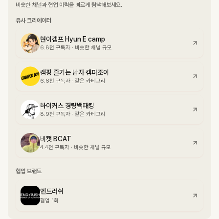
비슷한 채널과 협업 이력을 빠르게 탐색해보세요.
유사 크리에이터
현이캠프 Hyun E camp
6.8천
구독자
·
비슷한 채널 규모
캠핑 즐기는 남자 캠퍼조이
6.6천
구독자
·
같은 카테고리
하이커스 경량백패킹
8.9천
구독자
·
같은 카테고리
비캣 BCAT
4.4천
구독자
·
비슷한 채널 규모
협업 브랜드
엔드러쉬
협업 1회