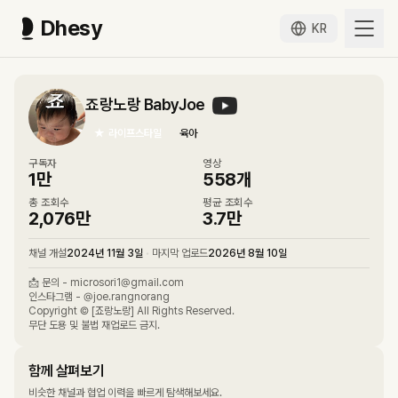
Dhesy
KR
죠랑노랑 BabyJoe
★
라이프스타일
육아
구독자
영상
1만
558
개
총 조회수
평균 조회수
2,076만
3.7만
채널 개설
2024년 11월 3일
•
마지막 업로드
2026년 8월 10일
📩 문의 - microsori1@gmail.com
인스타그램 - @joe.rangnorang
Copyright © [죠랑노랑] All Rights Reserved.
무단 도용 및 불법 재업로드 금지.
함께 살펴보기
비슷한 채널과 협업 이력을 빠르게 탐색해보세요.