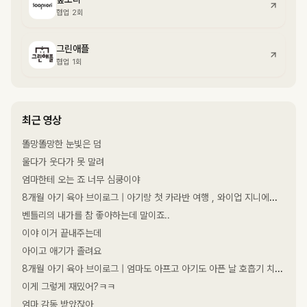
협업 2회
그린애플
협업 1회
최근 영상
똘망똘망한 눈빛은 덤
울다가 웃다가 못 말려
엄마한테 오는 죠 너무 심쿵이야
8개월 아기 육아 브이로그 | 아기랑 첫 카라반 여행 , 와이업 지니에스3 휴대용 유모차 실사용 후기 🏻, 첫 시판 이유식 도전
벤틀리의 내가를 참 좋아하는데 말이죠..
이야 이거 끝내주는데
아이고 애기가 졸려요
8개월 아기 육아 브이로그 | 엄마도 아프고 아기도 아픈 날 호흡기 치료 숲소리 침대 3개월 솔직 후기
이게 그렇게 재밌어?ㅋㅋ
엄마 감동 받았잖아