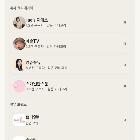
유사 크리에이터
jiae’s 지애쓰
1.2만
구독자
·
같은 카테고리
이솔TV
1.2만
구독자
·
같은 카테고리
영쥬퐁듀
8.8천
구독자
·
같은 카테고리
스마일한스푼
9.3천
구독자
·
같은 카테고리
협업 브랜드
쁘띠엘린
협업 2회
숲소리