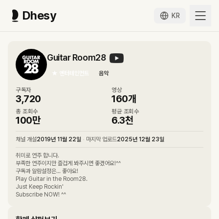
Dhesy
KR
Guitar Room28
★
엔터테인먼트
음악
구독자
영상
3,720
160
개
총 조회수
평균 조회수
100만
6.3천
채널 개설
2019년 11월 22일
•
마지막 업로드
2025년 12월 23일
취미로 연주 합니다.
부족한 연주이지만 즐겁게 봐주시면 좋겠어요!^^
구독과 알람설정은... 좋아요!
Play Guitar in the Room28.
Just Keep Rockin'
Subscribe NOW! ^^