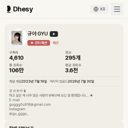
Dhesy
KR
규야 GYU
★
뷰티·패션
패션
구독자
영상
4,610
295
개
총 조회수
평균 조회수
106만
3.6천
채널 개설
2023년 7월 19일
•
마지막 업로드
2026년 7월 30일
👗🎨☀️🩷🧴
하고 싶은 게 너무 많은 사람의 유튜브에 오신 걸 환영합니다…. ★
E-mail
guggg0u918@gmail.com
Instagram
@gu_gggu_