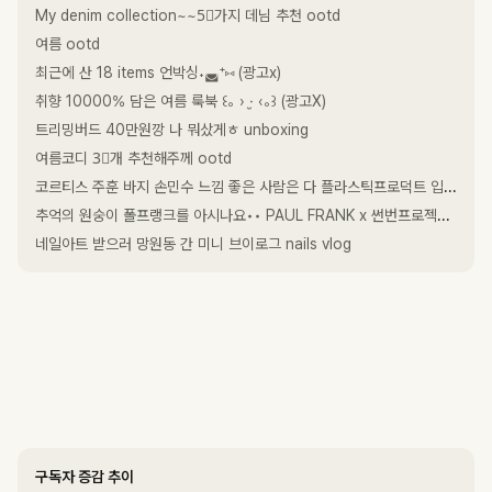
My denim collection~~5⃣가지 데님 추천 ootd
여름 ootd
최근에 산 18 items 언박싱˖◛⁺⑅ (광고x)
취향 10000% 담은 여름 룩북 ꒰｡ › ·̮ ‹｡꒱ (광고X)
트리밍버드 40만원깡 나 뭐샀게ㅎ unboxing
여름코디 3⃣개 추천해주께 ootd
코르티스 주훈 바지 손민수 느낌 좋은 사람은 다 플라스틱프로덕트 입더라 •• 코르티스 cortis 데님
추억의 원숭이 폴프랭크를 아시나요•• PAUL FRANK x 썬번프로젝트 언박싱 unboxing shopping
네일아트 받으러 망원동 간 미니 브이로그 nails vlog
구독자 증감 추이