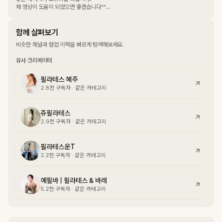
제 영상이 도움이 되었으면 좋겠습니다^^
레슨 문의
📲 instagram : pila_daun
비즈니스 문의
함께 살펴보기
📩 c_daun0715@naver.com
비슷한 채널과 협업 이력을 빠르게 탐색해보세요.
유사 크리에이터
필라테스 혜주
2.8천
구독자
·
같은 카테고리
쥬필라테스
2.9천
구독자
·
같은 카테고리
필라테스운T
2.2천
구독자
·
같은 카테고리
예필바 | 필라테스 & 바레
5.2천
구독자
·
같은 카테고리