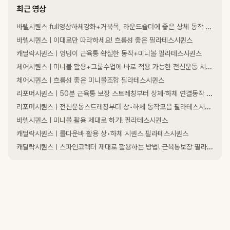
최근 영상
바렐시퀀스 full영상하체강화+거북목, 라운드숄더에 좋은 상체 동작 필라테스시퀀스
바렐시퀀스ㅣ이대로만 따라하세요! 흐름성 좋은 필라테스시퀀스
캐딜락시퀀스ㅣ엉덩이 근육통 확실한 동작+미니볼 필라테스시퀀스
체어시퀀스ㅣ미니볼 활용+그룹수업에 바로 적용 가능한 전신운동 시퀀스
체어시퀀스ㅣ흐름성 좋은 미니볼조합 필라테스시퀀스
리포머시퀀스ㅣ50분 근육통 보장 스트레칭부터 상체·하체 연결동작 필라테스시퀀스
리포머시퀀스ㅣ전신운동스트레칭부터 상•하체 동작모음 필라테스시퀀스
바렐시퀀스ㅣ미니볼 활용 제대로 하기! 필라테스시퀀스
캐딜락시퀀스ㅣ롤다운바 활용 상•하체 시퀀스 필라테스시퀀스
캐딜락시퀀스ㅣ스파인코렉터 제대로 활용하는 방법! 근육통보장 필라테스시퀀스