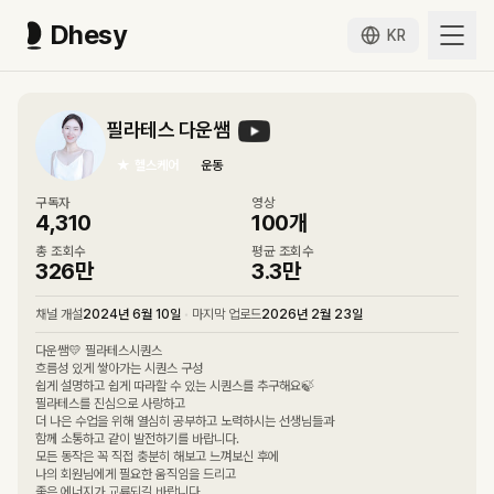
Dhesy
KR
필라테스 다운쌤
★
헬스케어
운동
구독자
영상
4,310
100
개
총 조회수
평균 조회수
326만
3.3만
채널 개설
2024년 6월 10일
•
마지막 업로드
2026년 2월 23일
다운쌤💛 필라테스시퀀스
흐름성 있게 쌓아가는 시퀀스 구성
쉽게 설명하고 쉽게 따라할 수 있는 시퀀스를 추구해요🍃
필라테스를 진심으로 사랑하고
더 나은 수업을 위해 열심히 공부하고 노력하시는 선생님들과
함께 소통하고 같이 발전하기를 바랍니다.
모든 동작은 꼭 직접 충분히 해보고 느껴보신 후에
나의 회원님에게 필요한 움직임을 드리고
좋은 에너지가 교류되길 바랍니다.