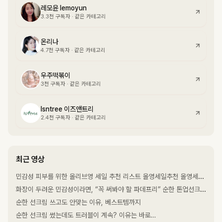
레모윤 lemoyun
3.3천
구독자
·
같은 카테고리
온리나
4.7천
구독자
·
같은 카테고리
우주떡볶이
3천
구독자
·
같은 카테고리
Isntree 이즈앤트리
2.4천
구독자
·
같은 카테고리
최근 영상
민감성 피부를 위한 올리브영 세일 추천 리스트 올영세일추천 올영세일 올영세일추천템
화장이 두려운 민감성이라면, “꼭 써봐야 할 파데프리” 순한 톤업선크림으로, 베이스 메이크업으로 인한 트러블 고민 끝!
순한 선크림 쓰고도 안맞는 이유, 베스트템까지
순한 선크림 썼는데도 트러블이 계속? 이유는 바로…