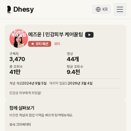
Dhesy
KR
에즈윤 | 민감피부 케어꿀팁
★
뷰티·패션
뷰티
구독자
영상
3,470
44
개
총 조회수
평균 조회수
41만
9.4천
채널 개설
2024년 9월 5일
•
마지막 업로드
2026년 3월 4일
민감성 피부에게 희망을!
함께 살펴보기
비슷한 채널과 협업 이력을 빠르게 탐색해보세요.
유사 크리에이터