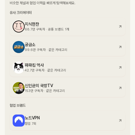
비슷한 채널과 협업 이력을 빠르게 탐색해보세요.
유사 크리에이터
지식한잔
68.7만
구독자
·
공통 브랜드 1개
궁금소
99.6만
구독자
·
같은 카테고리
퍄퍄킴 역사
42.7만
구독자
·
같은 카테고리
신인균의 국방TV
153만
구독자
·
같은 카테고리
협업 브랜드
노드VPN
협업 7회