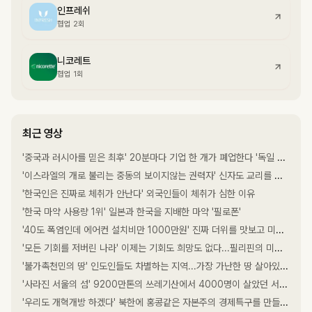
인프레쉬
협업 2회
니코레트
협업 1회
최근 영상
'중국과 러시아를 믿은 최후' 20분마다 기업 한 개가 폐업한다 '독일 제조업의 몰락'
'이스라엘의 개로 불리는 중동의 보이지않는 권력자' 신자도 교리를 모르는 신비주의 종교 '드루즈교'
'한국인은 진짜로 체취가 안난다' 외국인들이 체취가 심한 이유
'한국 마약 사용량 1위' 일본과 한국을 지배한 마약 '필로폰'
'40도 폭염인데 에어컨 설치비만 1000만원' 진짜 더위를 맛보고 미쳐돌아가는 유럽...유럽에 에어컨이 없는 이유
'모든 기회를 저버린 나라' 이제는 기회도 희망도 없다...필리핀의 미래가 답도 없는 이유
'불가촉천민의 땅' 인도인들도 차별하는 지역...가장 가난한 땅 살아있는 지옥 '비하르'
'사라진 서울의 섬' 9200만톤의 쓰레기산에서 4000명이 살았던 서울의 쓰레기섬 '난지도'
'우리도 개혁개방 하겠다' 북한에 홍콩같은 자본주의 경제특구를 만들어라 '신의주특별행정구'