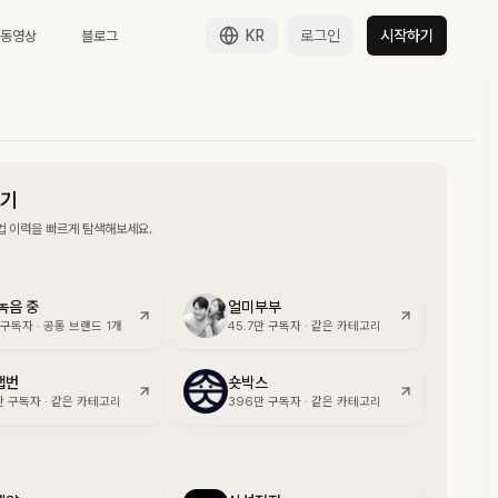
KR
로그인
시작하기
 동영상
블로그
보기
업 이력을 빠르게 탐색해보세요.
녹음 중
얼미부부
구독자
·
공통 브랜드 1개
45.7만
구독자
·
같은 카테고리
햅번
숏박스
만
구독자
·
같은 카테고리
396만
구독자
·
같은 카테고리