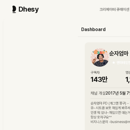
Dhesy
크리에이터 큐레이션
Dashboard
순자엄마
★
엔터테인
구독자
영
143만
1
채널 개설
2017년 5월 
순자엄마 PD (개그맨 쫑구) - I
큐~시트콤 보듯 재밌게 봐주세
인생 뭐 있나~재밌으면 대는
항상 웃자구요^^
비지니스문의 -business@mo