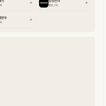
제약
삼성전자
2회
협업 2회
네한우
2회