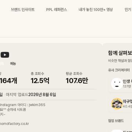
브랜드 인사이트
PPL 레퍼런스
내가 놓친 100만+ 영상
인기
함께 살펴
비슷한 채널과 협
먼트
예능
유사 크리에이터
상
총 조회수
평균 조회수
,164
개
12.5억
107.6만
인생 
137만
7일
•
마지막 업로드
2026년 8월 6일
따규
nstagram 아이디 : jwkim365
40.4
요^^ 순자네 시트콤
거지~
협업 브랜드
mofactory.co.kr