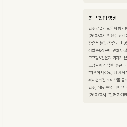
최근 협업 영상
민주당 2차 토론회 평가는
[260803] 김성수tv
장윤선 논평-장윤기-최영중
정필승&장윤미 변호사-李 
구교형&김은지 기자가 본 
노상원이 개척한 '몽골 라
"이잼이 마음껏, 더 세게
취재편의점 라이브폴 돌려보
민주, 적통 논쟁 이어 '자
[260708] “진짜 자기