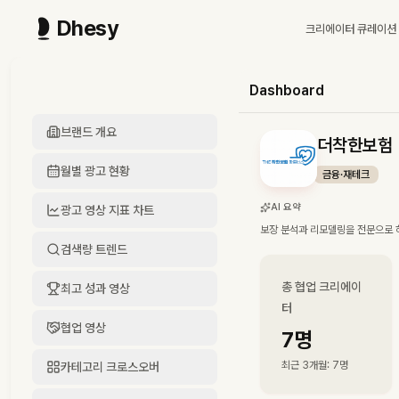
Dhesy
크리에이터 큐레이션
Dashboard
브랜드 개요
더착한보험
월별 광고 현황
금융·재테크
AI 요약
광고 영상 지표 차트
보장 분석과 리모델링을 전문으로 하
검색량 트렌드
총 협업 크리에이
최고 성과 영상
터
협업 영상
7
명
최근 3개월
:
7
명
카테고리 크로스오버