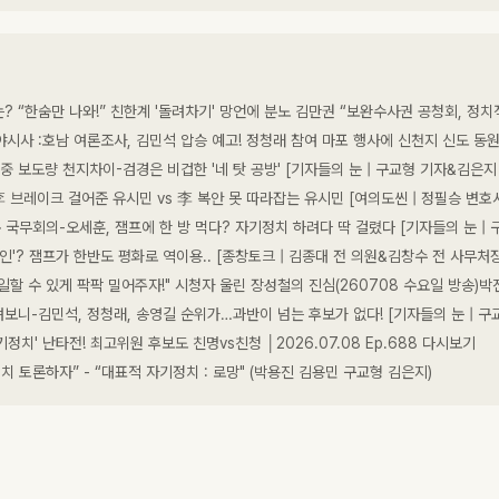
? “한숨만 나와!” 친한계 '돌려차기' 망언에 분노 김만권 “보완수사권 공청회, 정치
 심야시사 :호남 여론조사, 김민석 압승 예고! 정청래 참여 마포 행사에 신천지 신도 
 보도량 천지차이-검경은 비겁한 '네 탓 공방' [기자들의 눈 | 구교형 기자&김은지
브레이크 걸어준 유시민 vs 李 복안 못 따라잡는 유시민 [여의도씬 | 정필승 변호
국무회의-오세훈, 잼프에 한 방 먹다? 자기정치 하려다 딱 걸렸다 [기자들의 눈 | 
인'? 잼프가 한반도 평화로 역이용.. [종창토크 | 김종대 전 의원&김창수 전 사무처장
 일할 수 있게 팍팍 밀어주자!" 시청자 울린 장성철의 진심(260708 수요일 방송)
니-김민석, 정청래, 송영길 순위가…과반이 넘는 후보가 없다! [기자들의 눈 | 구
기정치' 난타전! 최고위원 후보도 친명vs친청 │2026.07.08 Ep.688 다시보기
정치 토론하자” - “대표적 자기정치 : 로망" (박용진 김용민 구교형 김은지)