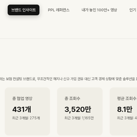
브랜드 인사이트
PPL 레퍼런스
내가 놓친 100만+ 영상
인기
는 보험 컨설팅 브랜드로, 무조건적인 해지나 신규 가입 권유 대신 고객 경제 상황에 맞춘 솔루션을
총 협업 영상
총 조회수
평균 조회수
431
개
3,520만
8.1만
최근 3개월
:
275
개
최근 3개월
:
1,165만
최근 3개월
:
4