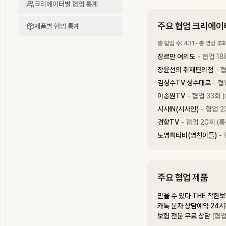
크리에이터별 협업 통계
주요 협업 크리에이
제품별 협업 통계
총 협업 수: 431 · 총 영상 조
장르만 여의도
- 협업 18
장윤선의 취재편의점
- 협
김성수TV 성수대로
- 협
이송원TV
- 협업 33회 (
시사IN(시사인)
- 협업 2
경향TV
- 협업 20회 (롱
노영희티비(영친이들)
- 
주요 협업 제품
믿을 수 있다 THE 착한
카톡 문자 상담예약 24시
보험 전문 무료 상담
(협업