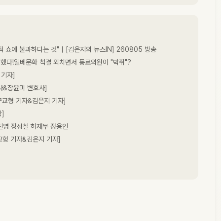
적 쇼에 불과하다는 것"｜[김은지의 뉴스IN] 260805 방송
동원했다!일베문화 척결 외치면서 동료의원이 "박쥐"?
 기자]
사&장윤미 변호사]
구교형 기자&김은지 기자]
]
박진영 장성철 허재무 정용인
교형 기자&김은지 기자]