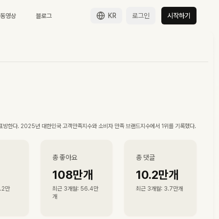
KR
로그인
시작하기
 동영상
블로그
 표방한다. 2025년 대한민국 고객만족지수와 소비자 만족 브랜드지수에서 1위를 기록했다.
총 좋아요
총 댓글
108만
개
10.2만
개
.2만
최근 3개월
:
56.4만
최근 3개월
:
3.7만
개
개