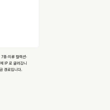
 7종·의류 컬렉션·
체 IP 로 굴러갑니
환금 경로입니다.