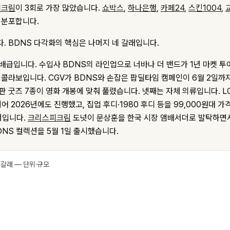
피크림
이 3회로 가장 많았습니다.
쇼박스
,
하나은행
,
카페24
,
스킨1004
,
 분포합니다.
. BDNS 다각화의 핵심은 나머지 네 갈래입니다.
배급입니다. 수입사 BDNS의 라인업으로 너바나 더 밴드가 1년 마켓 투
 콜라보입니다. CGV가 BDNS와 손잡은 팝딜타임 캠페인이 6월 2일까
판 굿즈 7종이 영화 개봉에 맞춰 풀렸습니다. 넷째는 자체 의류입니다. 
이어 2026년에도 진행했고, 집업 후디·1980 후디 등을 99,000원대 
더입니다.
크리스피크림
도넛이 문상훈을 한국 시장 앰배서더로 발탁하면서 A
 BDNS 컬렉션을 5월 1일 출시했습니다.
 갈래 — 단위·규모