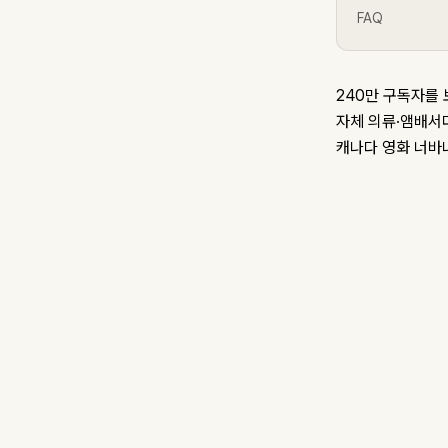
FAQ
240만 구독자를
자체 의류·앰배서더
캐나다 영화 너바