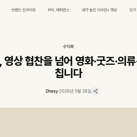
브랜드 인사이트
PPL 레퍼런스
내가 놓친 100만+ 영상
인기
니다
5월 20일 너바나 더 밴드 개봉을 분기점으로 영상 협찬·영화·CGV 굿즈
두고 영화 수입·CGV 굿즈·LG 자체 의류·크리스피크림 앰배서더 네 갈래가
독립예술영화 박스오피스 1위를 차지했습니다.
수익화
 본편이 캐릭터 IP를 축적하고 쇼츠가 확산을 담당하는 롱폼 편집형 구조입니
, 영상 협찬을 넘어 영화·굿즈·의
미디·그린나래미디어 공동 배급) 세 가지로, 이게 빠지면 영화 수입은 단순
 굿즈 라인 확장이 다음 카드로 다가옵니다.
칩니다
Dhesy
·
2026년 5월 28일