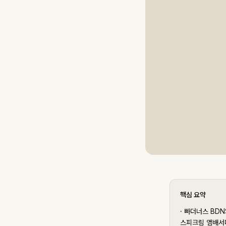
핵심 요약
·
빠더너스 BDNS
스피크림 앰배서더