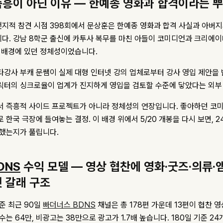
즉흥이 아닌 이유 — 한예종 영화과 합격이라는 
 전지적 참견 시점 398회에서 문상훈은 한예종 영화과 합격 사실과 아버
다. 강남 8학군 출신에 카투사 복무를 마친 아들이 코미디언과 크리에이
곧 배경에 있던 정체성이었습니다.
타강사 부캐 문쌤이 실제 대형 인터넷 강의 업체로부터 강사 영입 제안을
릭터의 싱크로율이 업계가 진지하게 영입을 검토할 수준에 닿았다는 외부
서 즉흥적 사이드 프로젝트가 아니라 정체성의 연장입니다. 좋아하던 코
 한국 극장에 들여놓는 결정. 이 배경 위에서 5/20 개봉을 다시 보면, 2
택했는지가 풀립니다.
DNS
수익 모델 — 영상 협찬에 영화·굿즈·의류
섯 갈래 구조
기준 최근 90일
빠더너스 BDNS
채널은 총 178편 가운데 13편이 협찬 
수는 64만, 비광고는 38만으로 광고가 1.7배 높습니다. 180일 기준 2