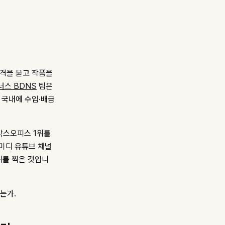
가격을 묻고 작품을
너스 BDNS
팀은
 국내에 수입·배급
 박스오피스 1위를
코미디 유튜브 채널
1위를 찍은 것입니
는가.