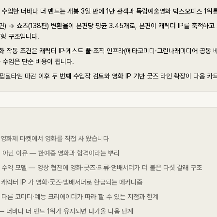
접 수입한 너바나 더 밴드는 개봉 3일 만에 1만 관객과 독립예술영화 박스오피스 1위
편) → 쇼츠(138편) 변환율이 본편당 평균 3.45개로, 본편이 캐릭터 IP를 축적하
집형 구조입니다.
화 작동 조건은 캐릭터 IP·게스트 풀·조직 인프라(메타코미디·그린나래미디어 공동 배
 수입은 단순 비용이 됩니다.
V 팝딜타임 마감 이후 두 번째 수입작 검토와 영화 IP 기반 굿즈 라인 확장이 다음 카
칸영화제 마켓에서 영화를 직접 사 왔습니다
 아닌 이유 — 한예종 영화과 합격이라는 뿌리
 수익 모델 — 영상 협찬에 영화·굿즈·의류·앰배서더가 더 붙은 다섯 갈래 구조
든 캐릭터 IP 가 영화·굿즈·앰배서더로 환금되는 메커니즘
 다른 코미디·예능 크리에이터가 따라 할 수 있는 지점과 한계
 — 너바나 더 밴드 1위가 유지되면 다가올 다음 단계