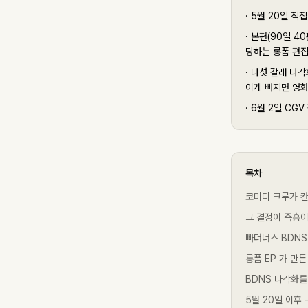
·
5월 20일 직
·
본편(90일 40
당하는 롱폼 편
·
다섯 갈래 다각
이게 빠지면 영화
·
6월 2일 CG
목차
코미디 크루가 
그 결정이 즉흥이
빠더너스 BDNS
롱폼 EP 가 만
BDNS 다각화를
5월 20일 이후