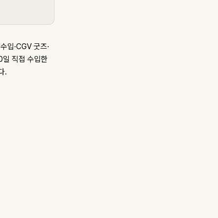
수입·CGV 굿즈·
0일 직접 수입한
다.