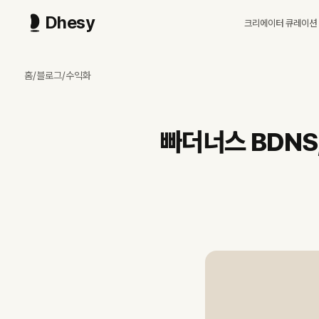
Dhesy
크리에이터 큐레이션
빠더너스 BDNS, 영상 협찬을 넘어 영화·굿즈·의류·앰배서더까지 펼칩
240만 코미디 채널 빠더너스가 칸 마켓에서 영화를 직접 수입했습니다. 
홈
/
블로그
/
수익화
빠더너스 BDNS는 영상 협찬(Dhesy 기준 90일 13편)을 한 갈래로 
5월 20일 직접 수입한 너바나 더 밴드는 개봉 3일 만에 1만 관객과 
본편(90일 40편) → 쇼츠(138편) 변환율이 본편당 평균 3.45개로,
빠더너스 BDNS
다섯 갈래 다각화 작동 조건은 캐릭터 IP·게스트 풀·조직 인프라(메타코
6월 2일 CGV 팝딜타임 마감 이후 두 번째 수입작 검토와 영화 IP 기반