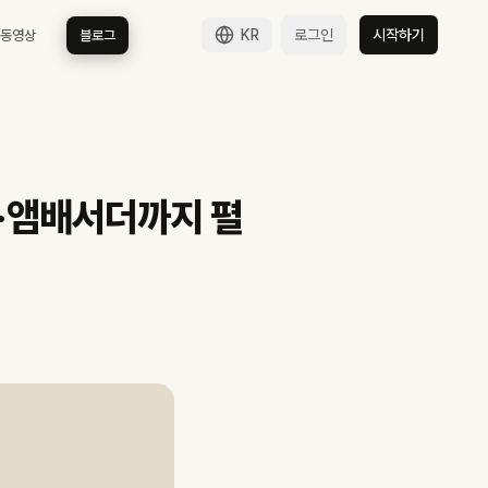
KR
로그인
시작하기
 동영상
블로그
·LG 의류·크리스피크림 앰배서더 다섯 갈래가 동시에 굴러간 BDNS 다
 더 붙은 다섯 갈래 다각화로 운영됩니다.
다.
류·앰배서더까지 펼
 비용이 됩니다.