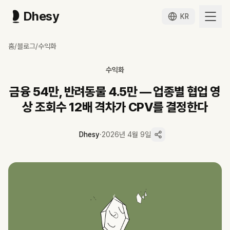
Dhesy
KR
금융 54만, 반려동물 4.5만 — 업종별 협업 영상 조회수 12배 격차가 
홈
/
블로그
/
수익화
2,326개 브랜드, 6,010건 협업 데이터 분석 결과, 업종별 평균 조회
업종별 협업 영상 평균 조회수는 금융(544,389회)부터 반려동물(44,9
수익화
마이크로 크리에이터(1만-10만)의 중위 CPV 1,815원은 메가 크리에이터
식음료 브랜드 상위 10개사의 평균 조회수는 249만 회로, 게임 브랜드 상
금융 54만, 반려동물 4.5만 — 업종별 협업 영
CPV 최적화의 핵심은 '비싼 크리에이터'가 아니라 '내 업종에 맞는 크
상 조회수 12배 격차가 CPV를 결정한다
Dhesy
·
2026년 4월 9일