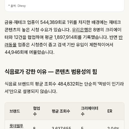
* 출처: Dhesy
금융·재테크 업종이 544,389회로 1위를 차지한 배경에는 재테크
콘텐츠의 높은 시청 수요가 있습니다.
우리은행
은 8명의 크리에이
터와 12건을 협업하며 평균 1,897,914회를 기록했습니다. 반면
반
려동물
업종은 시청층이 좁고 검색 기반 유입이 제한적이어서
44,946회에 머물렀습니다.
식음료가 강한 이유 — 콘텐츠 범용성의 힘
식음료 브랜드의 평균 조회수 484,832회는 단순히 '먹방이 인기라
서'만으로 설명되지 않습니다.
협업
크리에이터
브랜드
평균 조회수
ER
수
수
롯데웰푸
8
3,637,655
5
2.04%