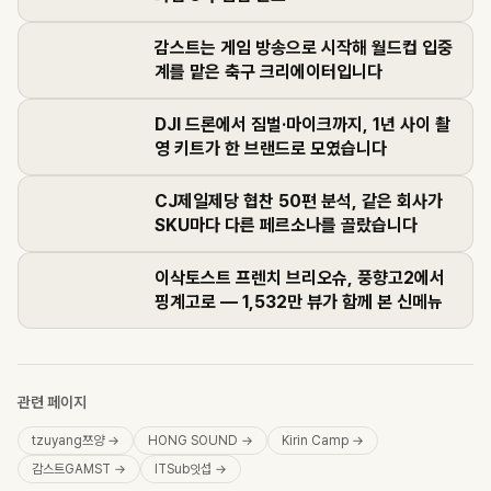
감스트는 게임 방송으로 시작해 월드컵 입중
계를 맡은 축구 크리에이터입니다
DJI 드론에서 짐벌·마이크까지, 1년 사이 촬
영 키트가 한 브랜드로 모였습니다
CJ제일제당 협찬 50편 분석, 같은 회사가
SKU마다 다른 페르소나를 골랐습니다
이삭토스트 프렌치 브리오슈, 풍향고2에서
핑계고로 — 1,532만 뷰가 함께 본 신메뉴
관련 페이지
tzuyang쯔양
→
HONG SOUND
→
Kirin Camp
→
감스트GAMST
→
ITSub잇섭
→