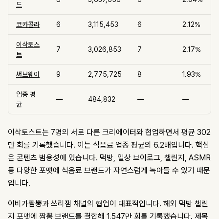
드
코카콜라
6
3,115,453
6
2.12%
이삭토스
7
3,026,853
7
2.17%
트
써브웨이
9
2,775,725
8
1.93%
업종 평
—
484,832
—
—
균
이삭토스트는 7명의 서로 다른 크리에이터와 협업하면서 평균 302
만 회를 기록했습니다. 이는 식음료 업종 평균의 6.2배입니다. 핵심
은 콘텐츠 범용성에 있습니다. 먹방, 일상 브이로그, 챌린지, ASMR
등 다양한 포맷에 식음료 브랜드가 자연스럽게 녹아들 수 있기 때문
입니다.
이비가짬뽕과
쓰리잼
채널의 협업이 대표적입니다. 해외 먹방 챌린
지 포맷에 짬뽕 브랜드를 결합해 1,547만 회를 기록했습니다. 제목